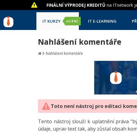
FINÁLNÍ VÝPRODEJ KREDITŮ
na ITnetwork je
IT KURZY
IT E-LEARNING
PŘ
od
0 Kč
Nahlášení komentáře
Nahlášení komentáře
Toto není nástroj pro editaci kom
Tento nástroj slouží k uplatnění práva 
údaje, uprav text tak, aby zůstal obsah ko