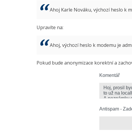
Ahoj Karle Nováku, výchozí heslo k
Upravíte na:
Ahoj, výchozí heslo k modemu je ad
Pokud bude anonymizace korektní a zachová
Komentář
Antispam - Zade