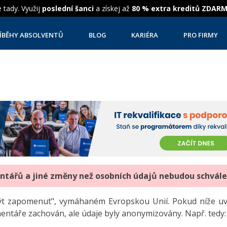
 tady. Využij
poslední šanci
a získej až
80 % extra kreditů ZDAR
ÍBĚHY ABSOLVENTŮ
BLOG
KARIÉRA
PRO FIRMY
entářů a jiné změny než osobních údajů nebudou schvál
"být zapomenut", vymáhaném Evropskou Unií. Pokud níže 
mentáře zachován, ale údaje byly anonymizovány. Např. tedy: