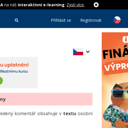
MA
na náš
interaktivní e-learning
.
Zjisti více:
Přihlásit se
Registrovat
eny
.
uvedený komentář obsahuje v
textu
osobní