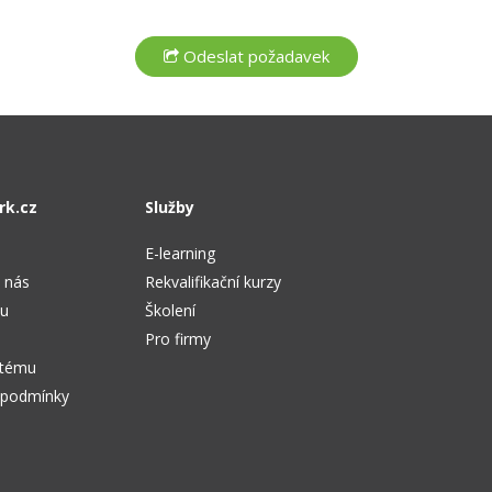
rk.cz
Služby
E-learning
 nás
Rekvalifikační kurzy
tu
Školení
Pro firmy
stému
 podmínky