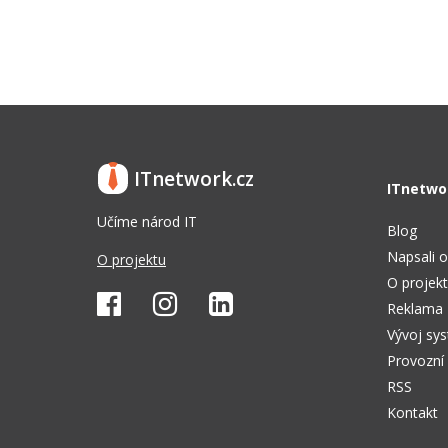
ITnetwork.cz
ITnetwo
Učíme národ IT
Blog
Napsali o
O projektu
O projek
Reklama
Vývoj sy
Provozní
RSS
Kontakt