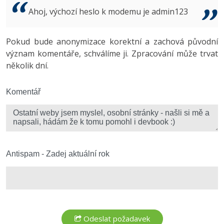
Video
Ahoj, výchozí heslo k modemu je admin123
-41%
Copywriter
Algoritmy
Time management
Ostatní
-10%
Pokud bude anonymizace korektní a zachová původní
WordPress specialista
Umělá inteligence (AI)
Windows
Fórum
význam komentáře, schválíme ji. Zpracování může trvat
několik dní.
SEO specialista
Pro děti
Linux
Více
Komentář
Sítě
Fórum
Kybernetická bezpečnost
Elektronický podpis
Antispam - Zadej aktuální rok
Fórum