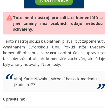
-80%
Vývojář mobilních aplikací
-80%
Python
Digitální gramotnost
Photoshop
HTML5, CSS3, Bootstrap, SEO
PHP
-80%
-30%
Specialista na AI a bigdata
-80%
JavaScript
Marketing
Toto není nástroj pro editaci komentářů a
Adobe Illustrator
SQL a databáze
JavaScript
jiné změny než osobních údajů nebudou
-80%
C# Game developer
-30%
PHP
WordPress
schváleny
Adobe Lightroom
.
Testování a verzování
Python
-80%
-30%
Webdesigner
-15%
C++
SEO
Adobe XD
Tento nástroj slouží k uplatnění práva "být zapomenut",
UML a návrhové vzory
HTML / CSS
vymáhaném Evropskou Unií. Pokud níže uvedený
-80%
Tester
-25%
Swift
UX
Adobe InDesign
komentář obsahuje v
textu
osobní údaje, uprav text
React
UML a návrhové vzory
tak, aby zůstal obsah komentáře zachován, ale údaje
-80%
Systémový administrátor
Kotlin
Business
Adobe After Effects
byly anonymizovány. Např. tedy:
Spring
MySQL/MariaDB
-80%
-25%
Grafik / UX/UI návrhář
-80%
C
Kryptoměny
Blender
ASP.NET MVC
MS-SQL
Ahoj Karle Nováku, výchozí heslo k modemu
-30%
3D grafik
VB.NET
je admin123
Copywriting
Inkscape
Django
SQLite
-80%
Projektový manažer
-80%
SQL
MS Office
Fotografování
Upravíte na:
Best practices
-80%
Databázový analytik
Návrh SW
Google Dokumenty