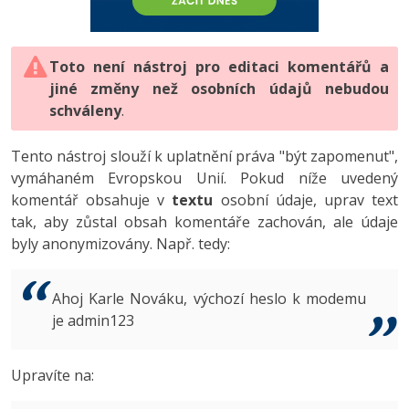
-80%
Vývojář mobilních aplikací
-80%
Python
Digitální gramotnost
Photoshop
HTML5, CSS3, Bootstrap, SEO
PHP
-80%
-30%
Specialista na AI a bigdata
-80%
JavaScript
Marketing
Toto není nástroj pro editaci komentářů a
Adobe Illustrator
SQL a databáze
JavaScript
jiné změny než osobních údajů nebudou
-80%
C# Game developer
-30%
PHP
WordPress
schváleny
Adobe Lightroom
.
Testování a verzování
Python
-80%
-30%
Webdesigner
-15%
C++
SEO
Adobe XD
Tento nástroj slouží k uplatnění práva "být zapomenut",
UML a návrhové vzory
HTML / CSS
vymáhaném Evropskou Unií. Pokud níže uvedený
-80%
Tester
-25%
Swift
UX
Adobe InDesign
komentář obsahuje v
textu
osobní údaje, uprav text
React
UML a návrhové vzory
tak, aby zůstal obsah komentáře zachován, ale údaje
-80%
Systémový administrátor
Kotlin
Business
Adobe After Effects
byly anonymizovány. Např. tedy:
Spring
MySQL/MariaDB
-80%
-25%
Grafik / UX/UI návrhář
-80%
C
Kryptoměny
Blender
ASP.NET MVC
MS-SQL
Ahoj Karle Nováku, výchozí heslo k modemu
-30%
3D grafik
VB.NET
je admin123
Copywriting
Inkscape
Django
SQLite
-80%
Projektový manažer
-80%
SQL
MS Office
Fotografování
Upravíte na:
Best practices
-80%
Databázový analytik
Návrh SW
Google Dokumenty