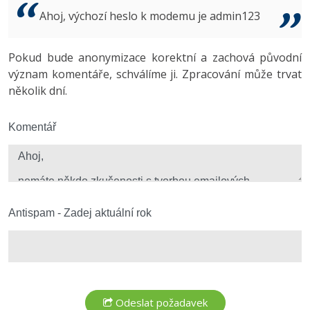
Video
Ahoj, výchozí heslo k modemu je admin123
-41%
Copywriter
Algoritmy
Time management
Ostatní
-10%
Pokud bude anonymizace korektní a zachová původní
WordPress specialista
Umělá inteligence (AI)
Windows
Fórum
význam komentáře, schválíme ji. Zpracování může trvat
několik dní.
SEO specialista
Pro děti
Linux
Více
Komentář
Sítě
Fórum
Kybernetická bezpečnost
Elektronický podpis
Antispam - Zadej aktuální rok
Fórum