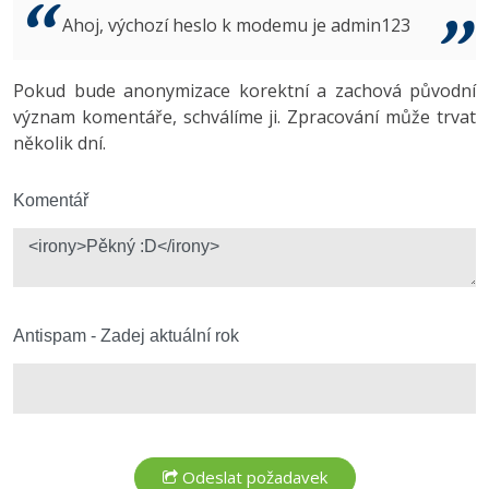
Video
Ahoj, výchozí heslo k modemu je admin123
-41%
Copywriter
Algoritmy
Time management
Ostatní
-10%
Pokud bude anonymizace korektní a zachová původní
WordPress specialista
Umělá inteligence (AI)
Windows
Fórum
význam komentáře, schválíme ji. Zpracování může trvat
několik dní.
SEO specialista
Pro děti
Linux
Více
Komentář
Sítě
Fórum
Kybernetická bezpečnost
Elektronický podpis
Antispam - Zadej aktuální rok
Fórum