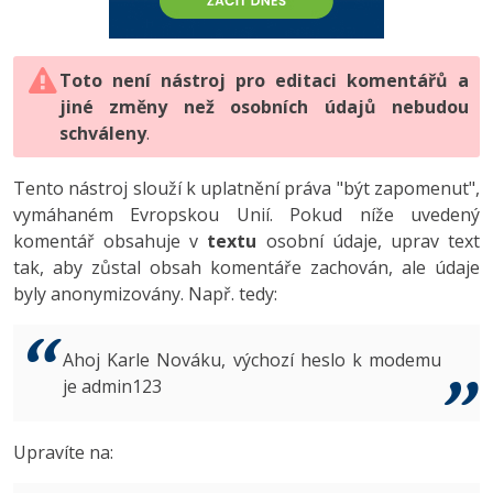
-80%
Vývojář mobilních aplikací
-80%
Python
Digitální gramotnost
Photoshop
HTML5, CSS3, Bootstrap, SEO
PHP
-80%
-30%
Specialista na AI a bigdata
-80%
JavaScript
Marketing
Toto není nástroj pro editaci komentářů a
Adobe Illustrator
SQL a databáze
JavaScript
jiné změny než osobních údajů nebudou
-80%
C# Game developer
-30%
PHP
WordPress
schváleny
Adobe Lightroom
.
Testování a verzování
Python
-80%
-30%
Webdesigner
-15%
C++
SEO
Adobe XD
Tento nástroj slouží k uplatnění práva "být zapomenut",
UML a návrhové vzory
HTML / CSS
vymáhaném Evropskou Unií. Pokud níže uvedený
-80%
Tester
-25%
Swift
UX
Adobe InDesign
komentář obsahuje v
textu
osobní údaje, uprav text
React
UML a návrhové vzory
tak, aby zůstal obsah komentáře zachován, ale údaje
-80%
Systémový administrátor
Kotlin
Business
Adobe After Effects
byly anonymizovány. Např. tedy:
Spring
MySQL/MariaDB
-80%
-25%
Grafik / UX/UI návrhář
-80%
C
Kryptoměny
Blender
ASP.NET MVC
MS-SQL
Ahoj Karle Nováku, výchozí heslo k modemu
-30%
3D grafik
VB.NET
je admin123
Copywriting
Inkscape
Django
SQLite
-80%
Projektový manažer
-80%
SQL
MS Office
Fotografování
Upravíte na:
Best practices
-80%
Databázový analytik
Návrh SW
Google Dokumenty