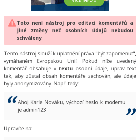
VÍCE INFO »
-80%
Vývojář mobilních aplikací
-80%
Python
Digitální gramotnost
Photoshop
HTML5, CSS3, Bootstrap, SEO
PHP
-80%
-30%
Specialista na AI a bigdata
-80%
JavaScript
Marketing
Toto není nástroj pro editaci komentářů a
Adobe Illustrator
SQL a databáze
JavaScript
jiné změny než osobních údajů nebudou
-80%
C# Game developer
-30%
PHP
WordPress
schváleny
Adobe Lightroom
.
Testování a verzování
Python
-80%
-30%
Webdesigner
-15%
C++
SEO
Adobe XD
Tento nástroj slouží k uplatnění práva "být zapomenut",
UML a návrhové vzory
HTML / CSS
vymáhaném Evropskou Unií. Pokud níže uvedený
-80%
Tester
-25%
Swift
UX
Adobe InDesign
komentář obsahuje v
textu
osobní údaje, uprav text
React
UML a návrhové vzory
tak, aby zůstal obsah komentáře zachován, ale údaje
-80%
Systémový administrátor
Kotlin
Business
Adobe After Effects
byly anonymizovány. Např. tedy:
Spring
MySQL/MariaDB
-80%
-25%
Grafik / UX/UI návrhář
-80%
C
Kryptoměny
Blender
ASP.NET MVC
MS-SQL
Ahoj Karle Nováku, výchozí heslo k modemu
-30%
3D grafik
VB.NET
je admin123
Copywriting
Inkscape
Django
SQLite
-80%
Projektový manažer
-80%
SQL
MS Office
Fotografování
Upravíte na:
Best practices
-80%
Databázový analytik
Návrh SW
Google Dokumenty