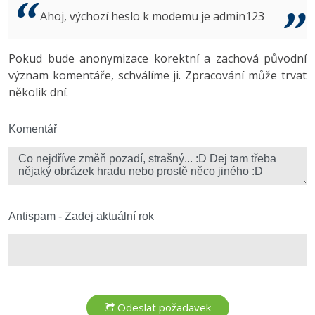
Video
Ahoj, výchozí heslo k modemu je admin123
-41%
Copywriter
Algoritmy
Time management
Ostatní
-10%
Pokud bude anonymizace korektní a zachová původní
WordPress specialista
Umělá inteligence (AI)
Windows
Fórum
význam komentáře, schválíme ji. Zpracování může trvat
několik dní.
SEO specialista
Pro děti
Linux
Více
Komentář
Sítě
Fórum
Kybernetická bezpečnost
Elektronický podpis
Antispam - Zadej aktuální rok
Fórum