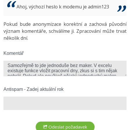
Video
Ahoj, výchozí heslo k modemu je admin123
-41%
Copywriter
Algoritmy
Time management
Ostatní
-10%
Pokud bude anonymizace korektní a zachová původní
WordPress specialista
Umělá inteligence (AI)
Windows
Fórum
význam komentáře, schválíme ji. Zpracování může trvat
několik dní.
SEO specialista
Pro děti
Linux
Více
Komentář
Sítě
Fórum
Kybernetická bezpečnost
Elektronický podpis
Antispam - Zadej aktuální rok
Fórum