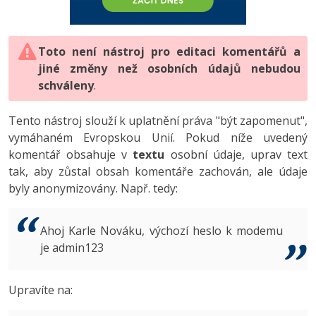
-80%
Vývojář mobilních aplikací
-80%
Python
Digitální gramotnost
Photoshop
HTML5, CSS3, Bootstrap, SEO
PHP
-80%
-30%
Specialista na AI a bigdata
-80%
JavaScript
Marketing
Toto není nástroj pro editaci komentářů a
Adobe Illustrator
SQL a databáze
JavaScript
jiné změny než osobních údajů nebudou
-80%
C# Game developer
-30%
PHP
WordPress
schváleny
Adobe Lightroom
.
Testování a verzování
Python
-80%
-30%
Webdesigner
-15%
C++
SEO
Adobe XD
Tento nástroj slouží k uplatnění práva "být zapomenut",
UML a návrhové vzory
HTML / CSS
vymáhaném Evropskou Unií. Pokud níže uvedený
-80%
Tester
-25%
Swift
UX
Adobe InDesign
komentář obsahuje v
textu
osobní údaje, uprav text
React
UML a návrhové vzory
tak, aby zůstal obsah komentáře zachován, ale údaje
-80%
Systémový administrátor
Kotlin
Business
Adobe After Effects
byly anonymizovány. Např. tedy:
Spring
MySQL/MariaDB
-80%
-25%
Grafik / UX/UI návrhář
-80%
C
Kryptoměny
Blender
ASP.NET MVC
MS-SQL
Ahoj Karle Nováku, výchozí heslo k modemu
-30%
3D grafik
VB.NET
je admin123
Copywriting
Inkscape
Django
SQLite
-80%
Projektový manažer
-80%
SQL
MS Office
Fotografování
Upravíte na:
Best practices
-80%
Databázový analytik
Návrh SW
Google Dokumenty