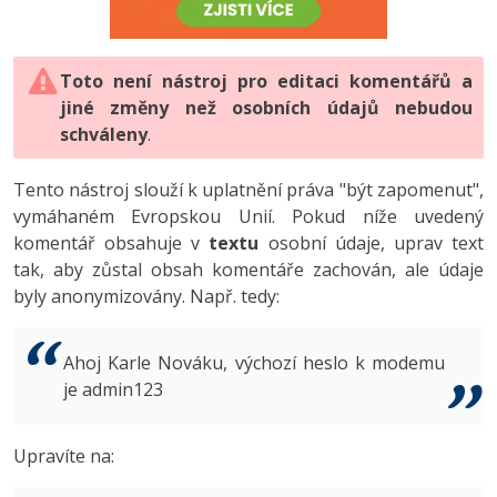
-80%
Vývojář mobilních aplikací
-80%
Python
Digitální gramotnost
Photoshop
HTML5, CSS3, Bootstrap, SEO
PHP
-80%
-30%
Specialista na AI a bigdata
-80%
JavaScript
Marketing
Toto není nástroj pro editaci komentářů a
Adobe Illustrator
SQL a databáze
JavaScript
jiné změny než osobních údajů nebudou
-80%
C# Game developer
-30%
PHP
WordPress
schváleny
Adobe Lightroom
.
Testování a verzování
Python
-80%
-30%
Webdesigner
-15%
C++
SEO
Adobe XD
Tento nástroj slouží k uplatnění práva "být zapomenut",
UML a návrhové vzory
HTML / CSS
vymáhaném Evropskou Unií. Pokud níže uvedený
-80%
Tester
-25%
Swift
UX
Adobe InDesign
komentář obsahuje v
textu
osobní údaje, uprav text
React
UML a návrhové vzory
tak, aby zůstal obsah komentáře zachován, ale údaje
-80%
Systémový administrátor
Kotlin
Business
Adobe After Effects
byly anonymizovány. Např. tedy:
Spring
MySQL/MariaDB
-80%
-25%
Grafik / UX/UI návrhář
-80%
C
Kryptoměny
Blender
ASP.NET MVC
MS-SQL
Ahoj Karle Nováku, výchozí heslo k modemu
-30%
3D grafik
VB.NET
je admin123
Copywriting
Inkscape
Django
SQLite
-80%
Projektový manažer
-80%
SQL
MS Office
Fotografování
Upravíte na:
Best practices
-80%
Databázový analytik
Návrh SW
Google Dokumenty