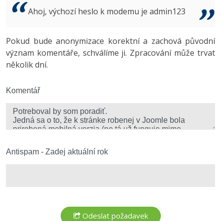
Video
Ahoj, výchozí heslo k modemu je admin123
-41%
Copywriter
Algoritmy
Time management
Ostatní
-10%
Pokud bude anonymizace korektní a zachová původní
WordPress specialista
Umělá inteligence (AI)
Windows
Fórum
význam komentáře, schválíme ji. Zpracování může trvat
několik dní.
SEO specialista
Pro děti
Linux
Více
Komentář
Sítě
Fórum
Kybernetická bezpečnost
Elektronický podpis
Antispam - Zadej aktuální rok
Fórum