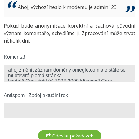
Video
Ahoj, výchozí heslo k modemu je admin123
-41%
Copywriter
Algoritmy
Time management
Ostatní
-10%
Pokud bude anonymizace korektní a zachová původní
WordPress specialista
Umělá inteligence (AI)
Windows
Fórum
význam komentáře, schválíme ji. Zpracování může trvat
několik dní.
SEO specialista
Pro děti
Linux
Více
Komentář
Sítě
Fórum
Kybernetická bezpečnost
Elektronický podpis
Antispam - Zadej aktuální rok
Fórum