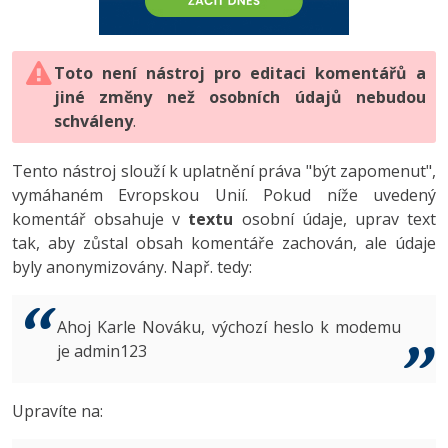
-80%
Vývojář mobilních aplikací
-80%
Python
Digitální gramotnost
Photoshop
HTML5, CSS3, Bootstrap, SEO
PHP
-80%
-30%
Specialista na AI a bigdata
-80%
JavaScript
Marketing
Toto není nástroj pro editaci komentářů a
Adobe Illustrator
SQL a databáze
JavaScript
jiné změny než osobních údajů nebudou
-80%
C# Game developer
-30%
PHP
WordPress
schváleny
Adobe Lightroom
.
Testování a verzování
Python
-80%
-30%
Webdesigner
-15%
C++
SEO
Adobe XD
Tento nástroj slouží k uplatnění práva "být zapomenut",
UML a návrhové vzory
HTML / CSS
vymáhaném Evropskou Unií. Pokud níže uvedený
-80%
Tester
-25%
Swift
UX
Adobe InDesign
komentář obsahuje v
textu
osobní údaje, uprav text
React
UML a návrhové vzory
tak, aby zůstal obsah komentáře zachován, ale údaje
-80%
Systémový administrátor
Kotlin
Business
Adobe After Effects
byly anonymizovány. Např. tedy:
Spring
MySQL/MariaDB
-80%
-25%
Grafik / UX/UI návrhář
-80%
C
Kryptoměny
Blender
ASP.NET MVC
MS-SQL
Ahoj Karle Nováku, výchozí heslo k modemu
-30%
3D grafik
VB.NET
je admin123
Copywriting
Inkscape
Django
SQLite
-80%
Projektový manažer
-80%
SQL
MS Office
Fotografování
Upravíte na:
Best practices
-80%
Databázový analytik
Návrh SW
Google Dokumenty