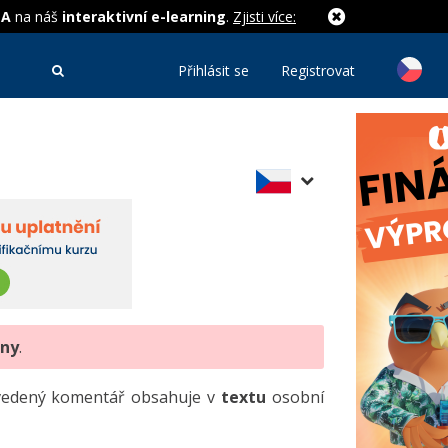
MA
na náš
interaktivní e-learning
.
Zjisti více:
Přihlásit se
Registrovat
eny
.
uvedený komentář obsahuje v
textu
osobní