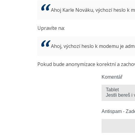
Ahoj Karle Nováku, výchozí heslo k
Upravíte na:
Ahoj, výchozí heslo k modemu je ad
Pokud bude anonymizace korektní a zachová
Komentář
Antispam - Zade