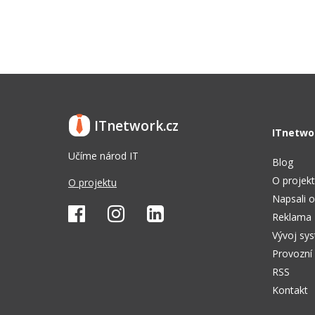
ITnetwork.cz
ITnetwo
Učíme národ IT
Blog
O projek
O projektu
Napsali o
Reklama
Vývoj sy
Provozní
RSS
Kontakt