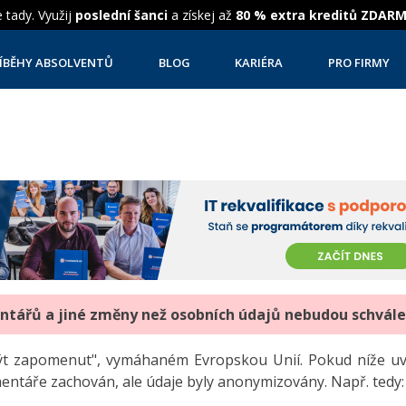
 tady. Využij
poslední šanci
a získej až
80 % extra kreditů ZDAR
ÍBĚHY ABSOLVENTŮ
BLOG
KARIÉRA
PRO FIRMY
entářů a jiné změny než osobních údajů nebudou schvál
"být zapomenut", vymáhaném Evropskou Unií. Pokud níže 
mentáře zachován, ale údaje byly anonymizovány. Např. tedy: