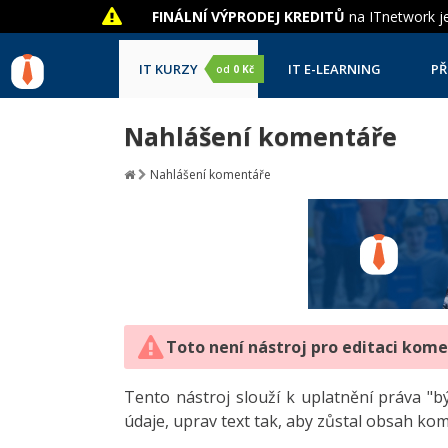
FINÁLNÍ VÝPRODEJ KREDITŮ
na ITnetwork je
IT KURZY
IT E-LEARNING
PŘ
od
0 Kč
Nahlášení komentáře
Nahlášení komentáře
Toto není nástroj pro editaci kom
Tento nástroj slouží k uplatnění práva 
údaje, uprav text tak, aby zůstal obsah ko