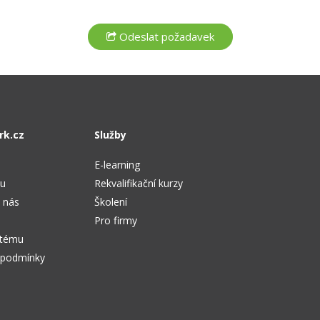
rk.cz
Služby
E-learning
tu
Rekvalifikační kurzy
 nás
Školení
Pro firmy
stému
 podmínky