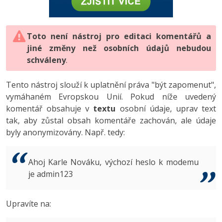
-80%
Vývojář mobilních aplikací
-80%
Python
Digitální gramotnost
Photoshop
HTML5, CSS3, Bootstrap, SEO
PHP
-80%
-30%
Specialista na AI a bigdata
-80%
JavaScript
Marketing
Toto není nástroj pro editaci komentářů a
Adobe Illustrator
SQL a databáze
JavaScript
jiné změny než osobních údajů nebudou
-80%
C# Game developer
-30%
PHP
WordPress
schváleny
Adobe Lightroom
.
Testování a verzování
Python
-80%
-30%
Webdesigner
-15%
C++
SEO
Adobe XD
Tento nástroj slouží k uplatnění práva "být zapomenut",
UML a návrhové vzory
HTML / CSS
vymáhaném Evropskou Unií. Pokud níže uvedený
-80%
Tester
-25%
Swift
UX
Adobe InDesign
komentář obsahuje v
textu
osobní údaje, uprav text
React
UML a návrhové vzory
tak, aby zůstal obsah komentáře zachován, ale údaje
-80%
Systémový administrátor
Kotlin
Business
Adobe After Effects
byly anonymizovány. Např. tedy:
Spring
MySQL/MariaDB
-80%
-25%
Grafik / UX/UI návrhář
-80%
C
Kryptoměny
Blender
ASP.NET MVC
MS-SQL
Ahoj Karle Nováku, výchozí heslo k modemu
-30%
3D grafik
VB.NET
je admin123
Copywriting
Inkscape
Django
SQLite
-80%
Projektový manažer
-80%
SQL
MS Office
Fotografování
Upravíte na:
Best practices
-80%
Databázový analytik
Návrh SW
Google Dokumenty