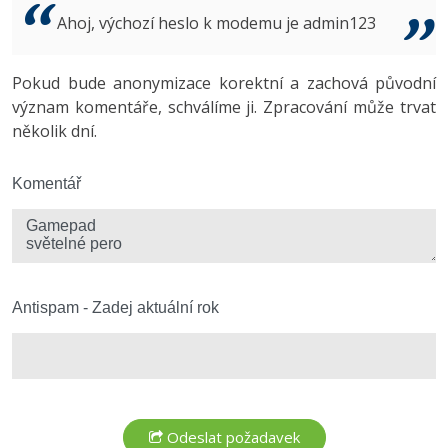
Video
Ahoj, výchozí heslo k modemu je admin123
-41%
Copywriter
Algoritmy
Time management
Ostatní
-10%
Pokud bude anonymizace korektní a zachová původní
WordPress specialista
Umělá inteligence (AI)
Windows
Fórum
význam komentáře, schválíme ji. Zpracování může trvat
několik dní.
SEO specialista
Pro děti
Linux
Více
Komentář
Sítě
Fórum
Kybernetická bezpečnost
Elektronický podpis
Antispam - Zadej aktuální rok
Fórum