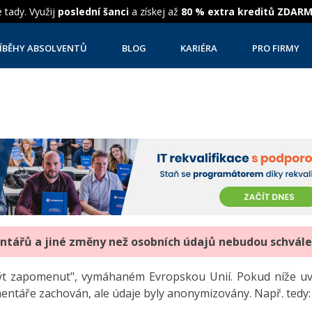
 tady. Využij
poslední šanci
a získej až
80 % extra kreditů ZDAR
ÍBĚHY ABSOLVENTŮ
BLOG
KARIÉRA
PRO FIRMY
entářů a jiné změny než osobních údajů nebudou schvál
"být zapomenut", vymáhaném Evropskou Unií. Pokud níže 
mentáře zachován, ale údaje byly anonymizovány. Např. tedy: