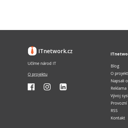
ITnetwork.cz
ITnetwo
Učíme národ IT
Blog
O projek
O projektu
Napsali o
Reklama
Vývoj sy
Provozní
RSS
Kontakt