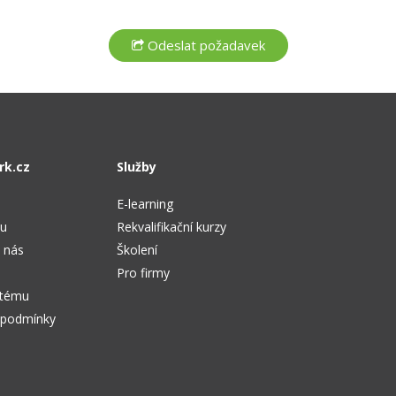
rk.cz
Služby
E-learning
tu
Rekvalifikační kurzy
 nás
Školení
Pro firmy
stému
 podmínky