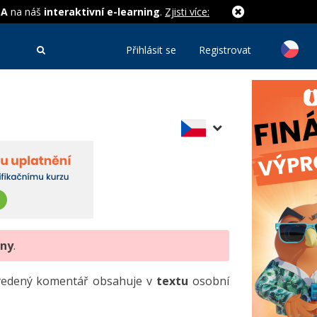
MA
na náš
interaktivní e-learning
.
Zjisti více:
Přihlásit se
Registrovat
eny
.
uvedený komentář obsahuje v
textu
osobní