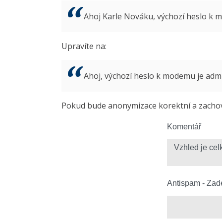
Ahoj Karle Nováku, výchozí heslo k
Upravíte na:
Ahoj, výchozí heslo k modemu je ad
Pokud bude anonymizace korektní a zachová
Komentář
Antispam - Zade