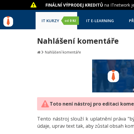
FINÁLNÍ VÝPRODEJ KREDITŮ
na ITnetwork je
IT KURZY
IT E-LEARNING
PŘ
od
0 Kč
Nahlášení komentáře
Nahlášení komentáře
Toto není nástroj pro editaci kom
Tento nástroj slouží k uplatnění práva 
údaje, uprav text tak, aby zůstal obsah ko