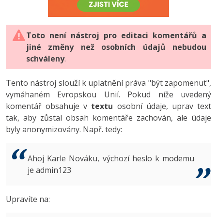
-80%
Vývojář mobilních aplikací
-80%
Python
Digitální gramotnost
Photoshop
HTML5, CSS3, Bootstrap, SEO
PHP
-80%
-30%
Specialista na AI a bigdata
-80%
JavaScript
Marketing
Toto není nástroj pro editaci komentářů a
Adobe Illustrator
SQL a databáze
JavaScript
jiné změny než osobních údajů nebudou
-80%
C# Game developer
-30%
PHP
WordPress
schváleny
Adobe Lightroom
.
Testování a verzování
Python
-80%
-30%
Webdesigner
-15%
C++
SEO
Adobe XD
Tento nástroj slouží k uplatnění práva "být zapomenut",
UML a návrhové vzory
HTML / CSS
vymáhaném Evropskou Unií. Pokud níže uvedený
-80%
Tester
-25%
Swift
UX
Adobe InDesign
komentář obsahuje v
textu
osobní údaje, uprav text
React
UML a návrhové vzory
tak, aby zůstal obsah komentáře zachován, ale údaje
-80%
Systémový administrátor
Kotlin
Business
Adobe After Effects
byly anonymizovány. Např. tedy:
Spring
MySQL/MariaDB
-80%
-25%
Grafik / UX/UI návrhář
-80%
C
Kryptoměny
Blender
ASP.NET MVC
MS-SQL
Ahoj Karle Nováku, výchozí heslo k modemu
-30%
3D grafik
VB.NET
je admin123
Copywriting
Inkscape
Django
SQLite
-80%
Projektový manažer
-80%
SQL
MS Office
Fotografování
Upravíte na:
Best practices
-80%
Databázový analytik
Návrh SW
Google Dokumenty