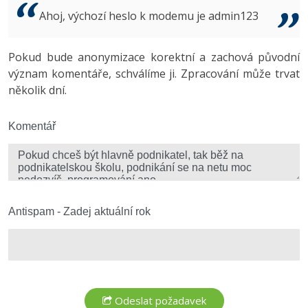
Video
Ahoj, výchozí heslo k modemu je admin123
-41%
Copywriter
Algoritmy
Time management
Ostatní
-10%
Pokud bude anonymizace korektní a zachová původní
WordPress specialista
Umělá inteligence (AI)
Windows
Fórum
význam komentáře, schválíme ji. Zpracování může trvat
několik dní.
SEO specialista
Pro děti
Linux
Více
Komentář
Sítě
Fórum
Kybernetická bezpečnost
Elektronický podpis
Antispam - Zadej aktuální rok
Fórum