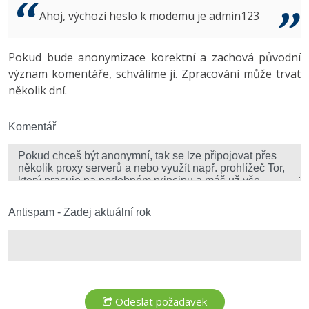
Video
Ahoj, výchozí heslo k modemu je admin123
-41%
Copywriter
Algoritmy
Time management
Ostatní
-10%
Pokud bude anonymizace korektní a zachová původní
WordPress specialista
Umělá inteligence (AI)
Windows
Fórum
význam komentáře, schválíme ji. Zpracování může trvat
několik dní.
SEO specialista
Pro děti
Linux
Více
Komentář
Sítě
Fórum
Kybernetická bezpečnost
Elektronický podpis
Antispam - Zadej aktuální rok
Fórum