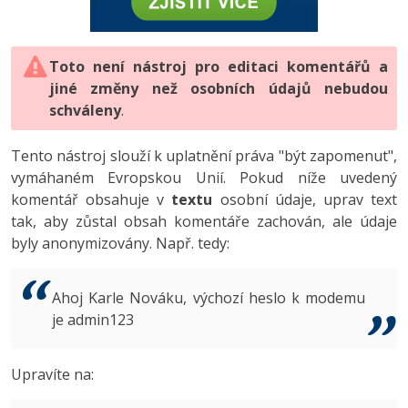
-80%
Vývojář mobilních aplikací
-80%
Python
Digitální gramotnost
Photoshop
HTML5, CSS3, Bootstrap, SEO
PHP
-80%
-30%
Specialista na AI a bigdata
-80%
JavaScript
Marketing
Toto není nástroj pro editaci komentářů a
Adobe Illustrator
SQL a databáze
JavaScript
jiné změny než osobních údajů nebudou
-80%
C# Game developer
-30%
PHP
WordPress
schváleny
Adobe Lightroom
.
Testování a verzování
Python
-80%
-30%
Webdesigner
-15%
C++
SEO
Adobe XD
Tento nástroj slouží k uplatnění práva "být zapomenut",
UML a návrhové vzory
HTML / CSS
vymáhaném Evropskou Unií. Pokud níže uvedený
-80%
Tester
-25%
Swift
UX
Adobe InDesign
komentář obsahuje v
textu
osobní údaje, uprav text
React
UML a návrhové vzory
tak, aby zůstal obsah komentáře zachován, ale údaje
-80%
Systémový administrátor
Kotlin
Business
Adobe After Effects
byly anonymizovány. Např. tedy:
Spring
MySQL/MariaDB
-80%
-25%
Grafik / UX/UI návrhář
-80%
C
Kryptoměny
Blender
ASP.NET MVC
MS-SQL
Ahoj Karle Nováku, výchozí heslo k modemu
-30%
3D grafik
VB.NET
je admin123
Copywriting
Inkscape
Django
SQLite
-80%
Projektový manažer
-80%
SQL
MS Office
Fotografování
Upravíte na:
Best practices
-80%
Databázový analytik
Návrh SW
Google Dokumenty