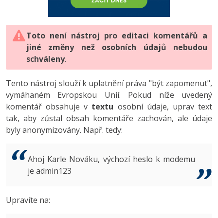
-80%
Vývojář mobilních aplikací
-80%
Python
Digitální gramotnost
Photoshop
HTML5, CSS3, Bootstrap, SEO
PHP
-80%
-30%
Specialista na AI a bigdata
-80%
JavaScript
Marketing
Toto není nástroj pro editaci komentářů a
Adobe Illustrator
SQL a databáze
JavaScript
jiné změny než osobních údajů nebudou
-80%
C# Game developer
-30%
PHP
WordPress
schváleny
Adobe Lightroom
.
Testování a verzování
Python
-80%
-30%
Webdesigner
-15%
C++
SEO
Adobe XD
Tento nástroj slouží k uplatnění práva "být zapomenut",
UML a návrhové vzory
HTML / CSS
vymáhaném Evropskou Unií. Pokud níže uvedený
-80%
Tester
-25%
Swift
UX
Adobe InDesign
komentář obsahuje v
textu
osobní údaje, uprav text
React
UML a návrhové vzory
tak, aby zůstal obsah komentáře zachován, ale údaje
-80%
Systémový administrátor
Kotlin
Business
Adobe After Effects
byly anonymizovány. Např. tedy:
Spring
MySQL/MariaDB
-80%
-25%
Grafik / UX/UI návrhář
-80%
C
Kryptoměny
Blender
ASP.NET MVC
MS-SQL
Ahoj Karle Nováku, výchozí heslo k modemu
-30%
3D grafik
VB.NET
je admin123
Copywriting
Inkscape
Django
SQLite
-80%
Projektový manažer
-80%
SQL
MS Office
Fotografování
Upravíte na:
Best practices
-80%
Databázový analytik
Návrh SW
Google Dokumenty