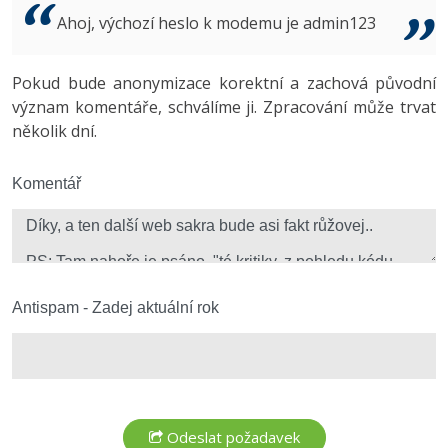
Video
Ahoj, výchozí heslo k modemu je admin123
-41%
Copywriter
Algoritmy
Time management
Ostatní
-10%
Pokud bude anonymizace korektní a zachová původní
WordPress specialista
Umělá inteligence (AI)
Windows
Fórum
význam komentáře, schválíme ji. Zpracování může trvat
několik dní.
SEO specialista
Pro děti
Linux
Více
Komentář
Sítě
Fórum
Kybernetická bezpečnost
Elektronický podpis
Antispam - Zadej aktuální rok
Fórum