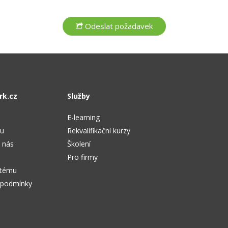
rk.cz
Služby
E-learning
tu
Rekvalifikační kurzy
 nás
Školení
Pro firmy
stému
 podmínky