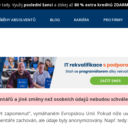
 tady. Využij
poslední šanci
a získej až
80 % extra kreditů ZDAR
ÍBĚHY ABSOLVENTŮ
BLOG
KARIÉRA
PRO FIRMY
entářů a jiné změny než osobních údajů nebudou schvál
"být zapomenut", vymáhaném Evropskou Unií. Pokud níže 
mentáře zachován, ale údaje byly anonymizovány. Např. tedy: