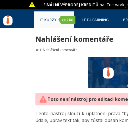
FINÁLNÍ VÝPRODEJ KREDITŮ
na ITnetwork je
IT KURZY
IT E-LEARNING
PŘ
od
0 Kč
Nahlášení komentáře
Nahlášení komentáře
Toto není nástroj pro editaci kom
Tento nástroj slouží k uplatnění práva 
údaje, uprav text tak, aby zůstal obsah ko