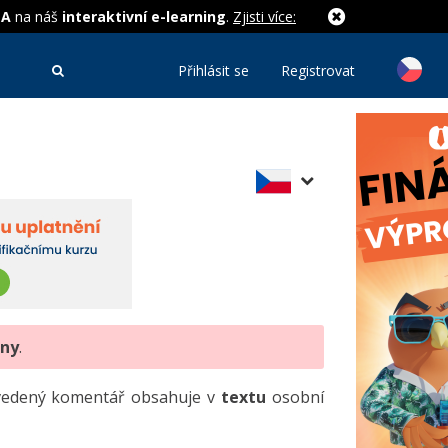
MA
na náš
interaktivní e-learning
.
Zjisti více:
Přihlásit se
Registrovat
eny
.
uvedený komentář obsahuje v
textu
osobní