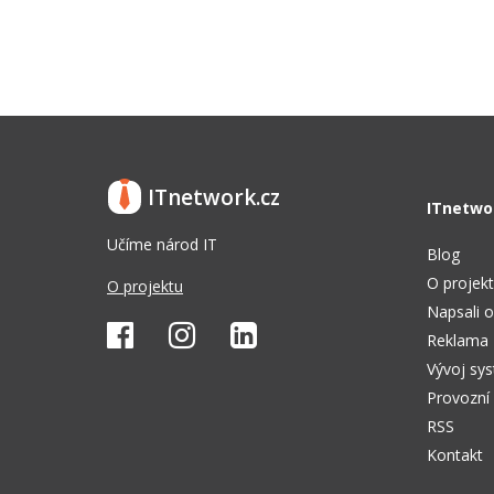
ITnetwork.cz
ITnetwo
Učíme národ IT
Blog
O projek
O projektu
Napsali o
Reklama
Vývoj sy
Provozní
RSS
Kontakt