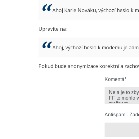
Ahoj Karle Nováku, výchozí heslo k
Upravíte na:
Ahoj, výchozí heslo k modemu je ad
Pokud bude anonymizace korektní a zachová
Komentář
Antispam - Zade