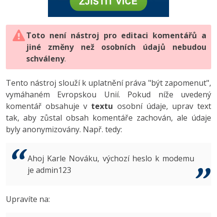
-80%
Vývojář mobilních aplikací
-80%
Python
Digitální gramotnost
Photoshop
HTML5, CSS3, Bootstrap, SEO
PHP
-80%
-30%
Specialista na AI a bigdata
-80%
JavaScript
Marketing
Toto není nástroj pro editaci komentářů a
Adobe Illustrator
SQL a databáze
JavaScript
jiné změny než osobních údajů nebudou
-80%
C# Game developer
-30%
PHP
WordPress
schváleny
Adobe Lightroom
.
Testování a verzování
Python
-80%
-30%
Webdesigner
-15%
C++
SEO
Adobe XD
Tento nástroj slouží k uplatnění práva "být zapomenut",
UML a návrhové vzory
HTML / CSS
vymáhaném Evropskou Unií. Pokud níže uvedený
-80%
Tester
-25%
Swift
UX
Adobe InDesign
komentář obsahuje v
textu
osobní údaje, uprav text
React
UML a návrhové vzory
tak, aby zůstal obsah komentáře zachován, ale údaje
-80%
Systémový administrátor
Kotlin
Business
Adobe After Effects
byly anonymizovány. Např. tedy:
Spring
MySQL/MariaDB
-80%
-25%
Grafik / UX/UI návrhář
-80%
C
Kryptoměny
Blender
ASP.NET MVC
MS-SQL
Ahoj Karle Nováku, výchozí heslo k modemu
-30%
3D grafik
VB.NET
je admin123
Copywriting
Inkscape
Django
SQLite
-80%
Projektový manažer
-80%
SQL
MS Office
Fotografování
Upravíte na:
Best practices
-80%
Databázový analytik
Návrh SW
Google Dokumenty