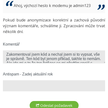
Video
Ahoj, výchozí heslo k modemu je admin123
-41%
Copywriter
Algoritmy
Time management
Ostatní
-10%
Pokud bude anonymizace korektní a zachová původní
WordPress specialista
Umělá inteligence (AI)
Windows
Fórum
význam komentáře, schválíme ji. Zpracování může trvat
několik dní.
SEO specialista
Pro děti
Linux
Více
Komentář
Sítě
Fórum
Kybernetická bezpečnost
Elektronický podpis
Antispam - Zadej aktuální rok
Fórum