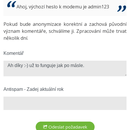
Video
Ahoj, výchozí heslo k modemu je admin123
-41%
Copywriter
Algoritmy
Time management
Ostatní
-10%
Pokud bude anonymizace korektní a zachová původní
WordPress specialista
Umělá inteligence (AI)
Windows
Fórum
význam komentáře, schválíme ji. Zpracování může trvat
několik dní.
SEO specialista
Pro děti
Linux
Více
Komentář
Sítě
Fórum
Kybernetická bezpečnost
Elektronický podpis
Antispam - Zadej aktuální rok
Fórum