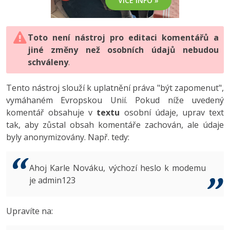
VÍCE INFO »
-80%
Vývojář mobilních aplikací
-80%
Python
Digitální gramotnost
Photoshop
HTML5, CSS3, Bootstrap, SEO
PHP
-80%
-30%
Specialista na AI a bigdata
-80%
JavaScript
Marketing
Toto není nástroj pro editaci komentářů a
Adobe Illustrator
SQL a databáze
JavaScript
jiné změny než osobních údajů nebudou
-80%
C# Game developer
-30%
PHP
WordPress
schváleny
Adobe Lightroom
.
Testování a verzování
Python
-80%
-30%
Webdesigner
-15%
C++
SEO
Adobe XD
Tento nástroj slouží k uplatnění práva "být zapomenut",
UML a návrhové vzory
HTML / CSS
vymáhaném Evropskou Unií. Pokud níže uvedený
-80%
Tester
-25%
Swift
UX
Adobe InDesign
komentář obsahuje v
textu
osobní údaje, uprav text
React
UML a návrhové vzory
tak, aby zůstal obsah komentáře zachován, ale údaje
-80%
Systémový administrátor
Kotlin
Business
Adobe After Effects
byly anonymizovány. Např. tedy:
Spring
MySQL/MariaDB
-80%
-25%
Grafik / UX/UI návrhář
-80%
C
Kryptoměny
Blender
ASP.NET MVC
MS-SQL
Ahoj Karle Nováku, výchozí heslo k modemu
-30%
3D grafik
VB.NET
je admin123
Copywriting
Inkscape
Django
SQLite
-80%
Projektový manažer
-80%
SQL
MS Office
Fotografování
Upravíte na:
Best practices
-80%
Databázový analytik
Návrh SW
Google Dokumenty