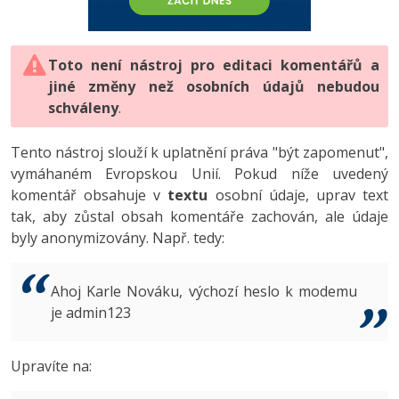
-80%
Vývojář mobilních aplikací
-80%
Python
Digitální gramotnost
Photoshop
HTML5, CSS3, Bootstrap, SEO
PHP
-80%
-30%
Specialista na AI a bigdata
-80%
JavaScript
Marketing
Toto není nástroj pro editaci komentářů a
Adobe Illustrator
SQL a databáze
JavaScript
jiné změny než osobních údajů nebudou
-80%
C# Game developer
-30%
PHP
WordPress
schváleny
Adobe Lightroom
.
Testování a verzování
Python
-80%
-30%
Webdesigner
-15%
C++
SEO
Adobe XD
Tento nástroj slouží k uplatnění práva "být zapomenut",
UML a návrhové vzory
HTML / CSS
vymáhaném Evropskou Unií. Pokud níže uvedený
-80%
Tester
-25%
Swift
UX
Adobe InDesign
komentář obsahuje v
textu
osobní údaje, uprav text
React
UML a návrhové vzory
tak, aby zůstal obsah komentáře zachován, ale údaje
-80%
Systémový administrátor
Kotlin
Business
Adobe After Effects
byly anonymizovány. Např. tedy:
Spring
MySQL/MariaDB
-80%
-25%
Grafik / UX/UI návrhář
-80%
C
Kryptoměny
Blender
ASP.NET MVC
MS-SQL
Ahoj Karle Nováku, výchozí heslo k modemu
-30%
3D grafik
VB.NET
je admin123
Copywriting
Inkscape
Django
SQLite
-80%
Projektový manažer
-80%
SQL
MS Office
Fotografování
Upravíte na:
Best practices
-80%
Databázový analytik
Návrh SW
Google Dokumenty