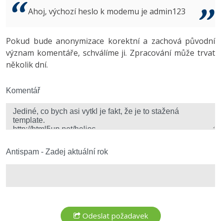
Video
Ahoj, výchozí heslo k modemu je admin123
-41%
Copywriter
Algoritmy
Time management
Ostatní
-10%
Pokud bude anonymizace korektní a zachová původní
WordPress specialista
Umělá inteligence (AI)
Windows
Fórum
význam komentáře, schválíme ji. Zpracování může trvat
několik dní.
SEO specialista
Pro děti
Linux
Více
Komentář
Sítě
Fórum
Kybernetická bezpečnost
Elektronický podpis
Antispam - Zadej aktuální rok
Fórum