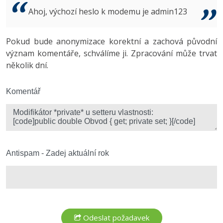
Video
Ahoj, výchozí heslo k modemu je admin123
-41%
Copywriter
Algoritmy
Time management
Ostatní
-10%
Pokud bude anonymizace korektní a zachová původní
WordPress specialista
Umělá inteligence (AI)
Windows
Fórum
význam komentáře, schválíme ji. Zpracování může trvat
několik dní.
SEO specialista
Pro děti
Linux
Více
Komentář
Sítě
Fórum
Kybernetická bezpečnost
Elektronický podpis
Antispam - Zadej aktuální rok
Fórum