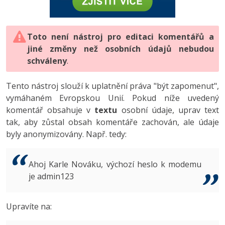
-80%
Vývojář mobilních aplikací
-80%
Python
Digitální gramotnost
Photoshop
HTML5, CSS3, Bootstrap, SEO
PHP
-80%
-30%
Specialista na AI a bigdata
-80%
JavaScript
Marketing
Toto není nástroj pro editaci komentářů a
Adobe Illustrator
SQL a databáze
JavaScript
jiné změny než osobních údajů nebudou
-80%
C# Game developer
-30%
PHP
WordPress
schváleny
Adobe Lightroom
.
Testování a verzování
Python
-80%
-30%
Webdesigner
-15%
C++
SEO
Adobe XD
Tento nástroj slouží k uplatnění práva "být zapomenut",
UML a návrhové vzory
HTML / CSS
vymáhaném Evropskou Unií. Pokud níže uvedený
-80%
Tester
-25%
Swift
UX
Adobe InDesign
komentář obsahuje v
textu
osobní údaje, uprav text
React
UML a návrhové vzory
tak, aby zůstal obsah komentáře zachován, ale údaje
-80%
Systémový administrátor
Kotlin
Business
Adobe After Effects
byly anonymizovány. Např. tedy:
Spring
MySQL/MariaDB
-80%
-25%
Grafik / UX/UI návrhář
-80%
C
Kryptoměny
Blender
ASP.NET MVC
MS-SQL
Ahoj Karle Nováku, výchozí heslo k modemu
-30%
3D grafik
VB.NET
je admin123
Copywriting
Inkscape
Django
SQLite
-80%
Projektový manažer
-80%
SQL
MS Office
Fotografování
Upravíte na:
Best practices
-80%
Databázový analytik
Návrh SW
Google Dokumenty