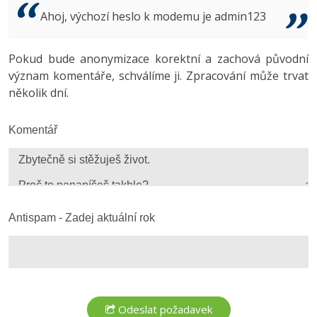
Video
Ahoj, výchozí heslo k modemu je admin123
-41%
Copywriter
Algoritmy
Time management
Ostatní
-10%
Pokud bude anonymizace korektní a zachová původní
WordPress specialista
Umělá inteligence (AI)
Windows
Fórum
význam komentáře, schválíme ji. Zpracování může trvat
několik dní.
SEO specialista
Pro děti
Linux
Více
Komentář
Sítě
Fórum
Kybernetická bezpečnost
Elektronický podpis
Antispam - Zadej aktuální rok
Fórum