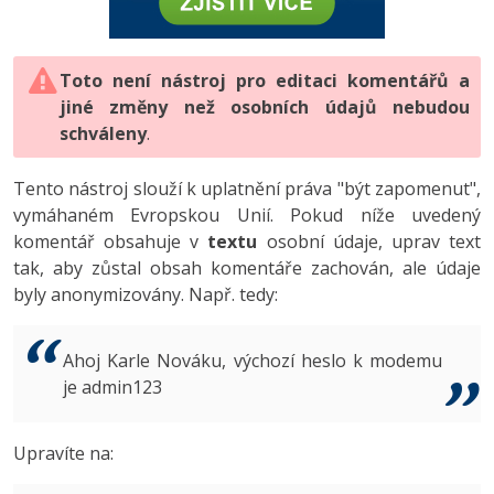
-80%
Vývojář mobilních aplikací
-80%
Python
Digitální gramotnost
Photoshop
HTML5, CSS3, Bootstrap, SEO
PHP
-80%
-30%
Specialista na AI a bigdata
-80%
JavaScript
Marketing
Toto není nástroj pro editaci komentářů a
Adobe Illustrator
SQL a databáze
JavaScript
jiné změny než osobních údajů nebudou
-80%
C# Game developer
-30%
PHP
WordPress
schváleny
Adobe Lightroom
.
Testování a verzování
Python
-80%
-30%
Webdesigner
-15%
C++
SEO
Adobe XD
Tento nástroj slouží k uplatnění práva "být zapomenut",
UML a návrhové vzory
HTML / CSS
vymáhaném Evropskou Unií. Pokud níže uvedený
-80%
Tester
-25%
Swift
UX
Adobe InDesign
komentář obsahuje v
textu
osobní údaje, uprav text
React
UML a návrhové vzory
tak, aby zůstal obsah komentáře zachován, ale údaje
-80%
Systémový administrátor
Kotlin
Business
Adobe After Effects
byly anonymizovány. Např. tedy:
Spring
MySQL/MariaDB
-80%
-25%
Grafik / UX/UI návrhář
-80%
C
Kryptoměny
Blender
ASP.NET MVC
MS-SQL
Ahoj Karle Nováku, výchozí heslo k modemu
-30%
3D grafik
VB.NET
je admin123
Copywriting
Inkscape
Django
SQLite
-80%
Projektový manažer
-80%
SQL
MS Office
Fotografování
Upravíte na:
Best practices
-80%
Databázový analytik
Návrh SW
Google Dokumenty