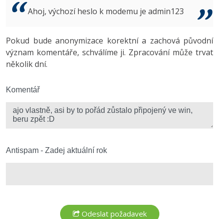
Video
Ahoj, výchozí heslo k modemu je admin123
-41%
Copywriter
Algoritmy
Time management
Ostatní
-10%
Pokud bude anonymizace korektní a zachová původní
WordPress specialista
Umělá inteligence (AI)
Windows
Fórum
význam komentáře, schválíme ji. Zpracování může trvat
několik dní.
SEO specialista
Pro děti
Linux
Více
Komentář
Sítě
Fórum
Kybernetická bezpečnost
Elektronický podpis
Antispam - Zadej aktuální rok
Fórum