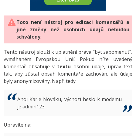
-80%
Vývojář mobilních aplikací
-80%
Python
Digitální gramotnost
Photoshop
HTML5, CSS3, Bootstrap, SEO
PHP
-80%
-30%
Specialista na AI a bigdata
-80%
JavaScript
Marketing
Toto není nástroj pro editaci komentářů a
Adobe Illustrator
SQL a databáze
JavaScript
jiné změny než osobních údajů nebudou
-80%
C# Game developer
-30%
PHP
WordPress
schváleny
Adobe Lightroom
.
Testování a verzování
Python
-80%
-30%
Webdesigner
-15%
C++
SEO
Adobe XD
Tento nástroj slouží k uplatnění práva "být zapomenut",
UML a návrhové vzory
HTML / CSS
vymáhaném Evropskou Unií. Pokud níže uvedený
-80%
Tester
-25%
Swift
UX
Adobe InDesign
komentář obsahuje v
textu
osobní údaje, uprav text
React
UML a návrhové vzory
tak, aby zůstal obsah komentáře zachován, ale údaje
-80%
Systémový administrátor
Kotlin
Business
Adobe After Effects
byly anonymizovány. Např. tedy:
Spring
MySQL/MariaDB
-80%
-25%
Grafik / UX/UI návrhář
-80%
C
Kryptoměny
Blender
ASP.NET MVC
MS-SQL
Ahoj Karle Nováku, výchozí heslo k modemu
-30%
3D grafik
VB.NET
je admin123
Copywriting
Inkscape
Django
SQLite
-80%
Projektový manažer
-80%
SQL
MS Office
Fotografování
Upravíte na:
Best practices
-80%
Databázový analytik
Návrh SW
Google Dokumenty