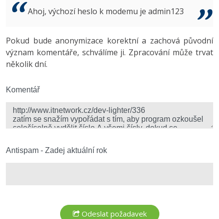
Video
Ahoj, výchozí heslo k modemu je admin123
-41%
Copywriter
Algoritmy
Time management
Ostatní
-10%
Pokud bude anonymizace korektní a zachová původní
WordPress specialista
Umělá inteligence (AI)
Windows
Fórum
význam komentáře, schválíme ji. Zpracování může trvat
několik dní.
SEO specialista
Pro děti
Linux
Více
Komentář
Sítě
Fórum
Kybernetická bezpečnost
Elektronický podpis
Antispam - Zadej aktuální rok
Fórum