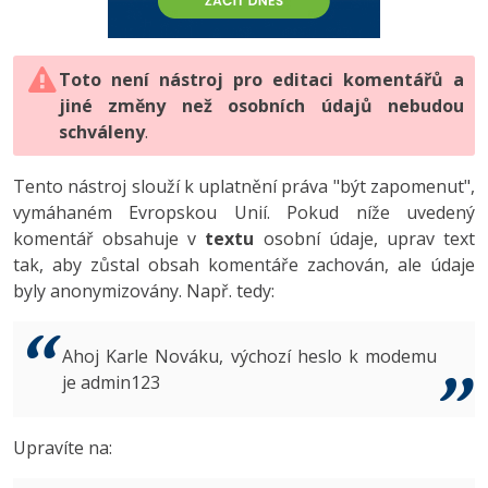
-80%
Vývojář mobilních aplikací
-80%
Python
Digitální gramotnost
Photoshop
HTML5, CSS3, Bootstrap, SEO
PHP
-80%
-30%
Specialista na AI a bigdata
-80%
JavaScript
Marketing
Toto není nástroj pro editaci komentářů a
Adobe Illustrator
SQL a databáze
JavaScript
jiné změny než osobních údajů nebudou
-80%
C# Game developer
-30%
PHP
WordPress
schváleny
Adobe Lightroom
.
Testování a verzování
Python
-80%
-30%
Webdesigner
-15%
C++
SEO
Adobe XD
Tento nástroj slouží k uplatnění práva "být zapomenut",
UML a návrhové vzory
HTML / CSS
vymáhaném Evropskou Unií. Pokud níže uvedený
-80%
Tester
-25%
Swift
UX
Adobe InDesign
komentář obsahuje v
textu
osobní údaje, uprav text
React
UML a návrhové vzory
tak, aby zůstal obsah komentáře zachován, ale údaje
-80%
Systémový administrátor
Kotlin
Business
Adobe After Effects
byly anonymizovány. Např. tedy:
Spring
MySQL/MariaDB
-80%
-25%
Grafik / UX/UI návrhář
-80%
C
Kryptoměny
Blender
ASP.NET MVC
MS-SQL
Ahoj Karle Nováku, výchozí heslo k modemu
-30%
3D grafik
VB.NET
je admin123
Copywriting
Inkscape
Django
SQLite
-80%
Projektový manažer
-80%
SQL
MS Office
Fotografování
Upravíte na:
Best practices
-80%
Databázový analytik
Návrh SW
Google Dokumenty