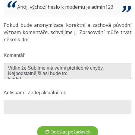
Video
Ahoj, výchozí heslo k modemu je admin123
-41%
Copywriter
Algoritmy
Time management
Ostatní
-10%
Pokud bude anonymizace korektní a zachová původní
WordPress specialista
Umělá inteligence (AI)
Windows
Fórum
význam komentáře, schválíme ji. Zpracování může trvat
několik dní.
SEO specialista
Pro děti
Linux
Více
Komentář
Sítě
Fórum
Kybernetická bezpečnost
Elektronický podpis
Antispam - Zadej aktuální rok
Fórum