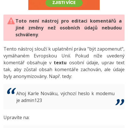
-80%
Vývojář mobilních aplikací
-80%
Python
Digitální gramotnost
Photoshop
HTML5, CSS3, Bootstrap, SEO
PHP
-80%
-30%
Specialista na AI a bigdata
-80%
JavaScript
Marketing
Toto není nástroj pro editaci komentářů a
Adobe Illustrator
SQL a databáze
JavaScript
jiné změny než osobních údajů nebudou
-80%
C# Game developer
-30%
PHP
WordPress
schváleny
Adobe Lightroom
.
Testování a verzování
Python
-80%
-30%
Webdesigner
-15%
C++
SEO
Adobe XD
Tento nástroj slouží k uplatnění práva "být zapomenut",
UML a návrhové vzory
HTML / CSS
vymáhaném Evropskou Unií. Pokud níže uvedený
-80%
Tester
-25%
Swift
UX
Adobe InDesign
komentář obsahuje v
textu
osobní údaje, uprav text
React
UML a návrhové vzory
tak, aby zůstal obsah komentáře zachován, ale údaje
-80%
Systémový administrátor
Kotlin
Business
Adobe After Effects
byly anonymizovány. Např. tedy:
Spring
MySQL/MariaDB
-80%
-25%
Grafik / UX/UI návrhář
-80%
C
Kryptoměny
Blender
ASP.NET MVC
MS-SQL
Ahoj Karle Nováku, výchozí heslo k modemu
-30%
3D grafik
VB.NET
je admin123
Copywriting
Inkscape
Django
SQLite
-80%
Projektový manažer
-80%
SQL
MS Office
Fotografování
Upravíte na:
Best practices
-80%
Databázový analytik
Návrh SW
Google Dokumenty