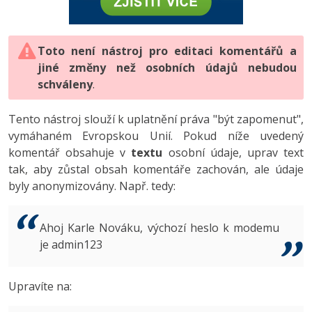
-80%
Vývojář mobilních aplikací
-80%
Python
Digitální gramotnost
Photoshop
HTML5, CSS3, Bootstrap, SEO
PHP
-80%
-30%
Specialista na AI a bigdata
-80%
JavaScript
Marketing
Toto není nástroj pro editaci komentářů a
Adobe Illustrator
SQL a databáze
JavaScript
jiné změny než osobních údajů nebudou
-80%
C# Game developer
-30%
PHP
WordPress
schváleny
Adobe Lightroom
.
Testování a verzování
Python
-80%
-30%
Webdesigner
-15%
C++
SEO
Adobe XD
Tento nástroj slouží k uplatnění práva "být zapomenut",
UML a návrhové vzory
HTML / CSS
vymáhaném Evropskou Unií. Pokud níže uvedený
-80%
Tester
-25%
Swift
UX
Adobe InDesign
komentář obsahuje v
textu
osobní údaje, uprav text
React
UML a návrhové vzory
tak, aby zůstal obsah komentáře zachován, ale údaje
-80%
Systémový administrátor
Kotlin
Business
Adobe After Effects
byly anonymizovány. Např. tedy:
Spring
MySQL/MariaDB
-80%
-25%
Grafik / UX/UI návrhář
-80%
C
Kryptoměny
Blender
ASP.NET MVC
MS-SQL
Ahoj Karle Nováku, výchozí heslo k modemu
-30%
3D grafik
VB.NET
je admin123
Copywriting
Inkscape
Django
SQLite
-80%
Projektový manažer
-80%
SQL
MS Office
Fotografování
Upravíte na:
Best practices
-80%
Databázový analytik
Návrh SW
Google Dokumenty