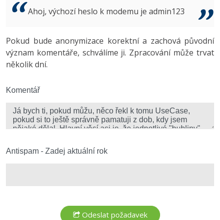
Video
Ahoj, výchozí heslo k modemu je admin123
-41%
Copywriter
Algoritmy
Time management
Ostatní
-10%
Pokud bude anonymizace korektní a zachová původní
WordPress specialista
Umělá inteligence (AI)
Windows
Fórum
význam komentáře, schválíme ji. Zpracování může trvat
několik dní.
SEO specialista
Pro děti
Linux
Více
Komentář
Sítě
Fórum
Kybernetická bezpečnost
Elektronický podpis
Antispam - Zadej aktuální rok
Fórum