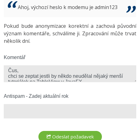
Video
Ahoj, výchozí heslo k modemu je admin123
-41%
Copywriter
Algoritmy
Time management
Ostatní
-10%
Pokud bude anonymizace korektní a zachová původní
WordPress specialista
Umělá inteligence (AI)
Windows
Fórum
význam komentáře, schválíme ji. Zpracování může trvat
několik dní.
SEO specialista
Pro děti
Linux
Více
Komentář
Sítě
Fórum
Kybernetická bezpečnost
Elektronický podpis
Antispam - Zadej aktuální rok
Fórum