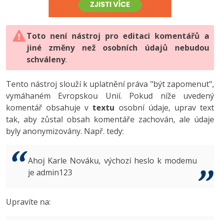
-80%
Vývojář mobilních aplikací
-80%
Python
Digitální gramotnost
Photoshop
HTML5, CSS3, Bootstrap, SEO
PHP
-80%
-30%
Specialista na AI a bigdata
-80%
JavaScript
Marketing
Toto není nástroj pro editaci komentářů a
Adobe Illustrator
SQL a databáze
JavaScript
jiné změny než osobních údajů nebudou
-80%
C# Game developer
-30%
PHP
WordPress
schváleny
Adobe Lightroom
.
Testování a verzování
Python
-80%
-30%
Webdesigner
-15%
C++
SEO
Adobe XD
Tento nástroj slouží k uplatnění práva "být zapomenut",
UML a návrhové vzory
HTML / CSS
vymáhaném Evropskou Unií. Pokud níže uvedený
-80%
Tester
-25%
Swift
UX
Adobe InDesign
komentář obsahuje v
textu
osobní údaje, uprav text
React
UML a návrhové vzory
tak, aby zůstal obsah komentáře zachován, ale údaje
-80%
Systémový administrátor
Kotlin
Business
Adobe After Effects
byly anonymizovány. Např. tedy:
Spring
MySQL/MariaDB
-80%
-25%
Grafik / UX/UI návrhář
-80%
C
Kryptoměny
Blender
ASP.NET MVC
MS-SQL
Ahoj Karle Nováku, výchozí heslo k modemu
-30%
3D grafik
VB.NET
je admin123
Copywriting
Inkscape
Django
SQLite
-80%
Projektový manažer
-80%
SQL
MS Office
Fotografování
Upravíte na:
Best practices
-80%
Databázový analytik
Návrh SW
Google Dokumenty