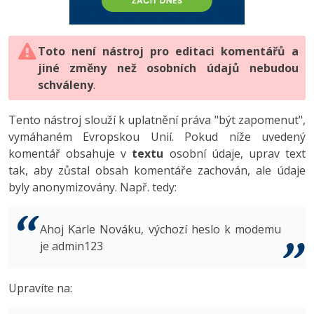
-80%
Vývojář mobilních aplikací
-80%
Python
Digitální gramotnost
Photoshop
HTML5, CSS3, Bootstrap, SEO
PHP
-80%
-30%
Specialista na AI a bigdata
-80%
JavaScript
Marketing
Toto není nástroj pro editaci komentářů a
Adobe Illustrator
SQL a databáze
JavaScript
jiné změny než osobních údajů nebudou
-80%
C# Game developer
-30%
PHP
WordPress
schváleny
Adobe Lightroom
.
Testování a verzování
Python
-80%
-30%
Webdesigner
-15%
C++
SEO
Adobe XD
Tento nástroj slouží k uplatnění práva "být zapomenut",
UML a návrhové vzory
HTML / CSS
vymáhaném Evropskou Unií. Pokud níže uvedený
-80%
Tester
-25%
Swift
UX
Adobe InDesign
komentář obsahuje v
textu
osobní údaje, uprav text
React
UML a návrhové vzory
tak, aby zůstal obsah komentáře zachován, ale údaje
-80%
Systémový administrátor
Kotlin
Business
Adobe After Effects
byly anonymizovány. Např. tedy:
Spring
MySQL/MariaDB
-80%
-25%
Grafik / UX/UI návrhář
-80%
C
Kryptoměny
Blender
ASP.NET MVC
MS-SQL
Ahoj Karle Nováku, výchozí heslo k modemu
-30%
3D grafik
VB.NET
je admin123
Copywriting
Inkscape
Django
SQLite
-80%
Projektový manažer
-80%
SQL
MS Office
Fotografování
Upravíte na:
Best practices
-80%
Databázový analytik
Návrh SW
Google Dokumenty