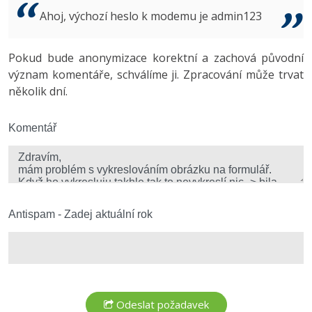
Video
Ahoj, výchozí heslo k modemu je admin123
-41%
Copywriter
Algoritmy
Time management
Ostatní
-10%
Pokud bude anonymizace korektní a zachová původní
WordPress specialista
Umělá inteligence (AI)
Windows
Fórum
význam komentáře, schválíme ji. Zpracování může trvat
několik dní.
SEO specialista
Pro děti
Linux
Více
Komentář
Sítě
Fórum
Kybernetická bezpečnost
Elektronický podpis
Antispam - Zadej aktuální rok
Fórum