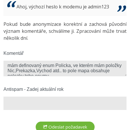
Video
Ahoj, výchozí heslo k modemu je admin123
-41%
Copywriter
Algoritmy
Time management
Ostatní
-10%
Pokud bude anonymizace korektní a zachová původní
WordPress specialista
Umělá inteligence (AI)
Windows
Fórum
význam komentáře, schválíme ji. Zpracování může trvat
několik dní.
SEO specialista
Pro děti
Linux
Více
Komentář
Sítě
Fórum
Kybernetická bezpečnost
Elektronický podpis
Antispam - Zadej aktuální rok
Fórum