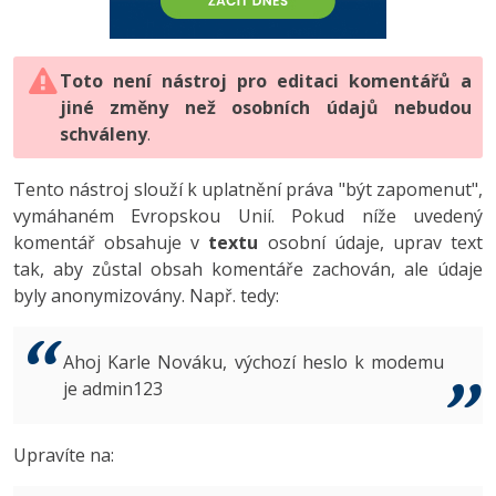
-80%
Vývojář mobilních aplikací
-80%
Python
Digitální gramotnost
Photoshop
HTML5, CSS3, Bootstrap, SEO
PHP
-80%
-30%
Specialista na AI a bigdata
-80%
JavaScript
Marketing
Toto není nástroj pro editaci komentářů a
Adobe Illustrator
SQL a databáze
JavaScript
jiné změny než osobních údajů nebudou
-80%
C# Game developer
-30%
PHP
WordPress
schváleny
Adobe Lightroom
.
Testování a verzování
Python
-80%
-30%
Webdesigner
-15%
C++
SEO
Adobe XD
Tento nástroj slouží k uplatnění práva "být zapomenut",
UML a návrhové vzory
HTML / CSS
vymáhaném Evropskou Unií. Pokud níže uvedený
-80%
Tester
-25%
Swift
UX
Adobe InDesign
komentář obsahuje v
textu
osobní údaje, uprav text
React
UML a návrhové vzory
tak, aby zůstal obsah komentáře zachován, ale údaje
-80%
Systémový administrátor
Kotlin
Business
Adobe After Effects
byly anonymizovány. Např. tedy:
Spring
MySQL/MariaDB
-80%
-25%
Grafik / UX/UI návrhář
-80%
C
Kryptoměny
Blender
ASP.NET MVC
MS-SQL
Ahoj Karle Nováku, výchozí heslo k modemu
-30%
3D grafik
VB.NET
je admin123
Copywriting
Inkscape
Django
SQLite
-80%
Projektový manažer
-80%
SQL
MS Office
Fotografování
Upravíte na:
Best practices
-80%
Databázový analytik
Návrh SW
Google Dokumenty