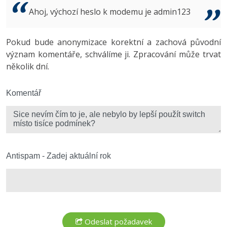
Video
Ahoj, výchozí heslo k modemu je admin123
-41%
Copywriter
Algoritmy
Time management
Ostatní
-10%
Pokud bude anonymizace korektní a zachová původní
WordPress specialista
Umělá inteligence (AI)
Windows
Fórum
význam komentáře, schválíme ji. Zpracování může trvat
několik dní.
SEO specialista
Pro děti
Linux
Více
Komentář
Sítě
Fórum
Kybernetická bezpečnost
Elektronický podpis
Antispam - Zadej aktuální rok
Fórum