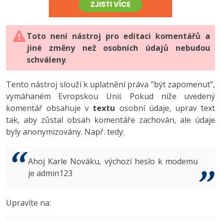
-80%
Vývojář mobilních aplikací
-80%
Python
Digitální gramotnost
Photoshop
HTML5, CSS3, Bootstrap, SEO
PHP
-80%
-30%
Specialista na AI a bigdata
-80%
JavaScript
Marketing
Toto není nástroj pro editaci komentářů a
Adobe Illustrator
SQL a databáze
JavaScript
jiné změny než osobních údajů nebudou
-80%
C# Game developer
-30%
PHP
WordPress
schváleny
Adobe Lightroom
.
Testování a verzování
Python
-80%
-30%
Webdesigner
-15%
C++
SEO
Adobe XD
Tento nástroj slouží k uplatnění práva "být zapomenut",
UML a návrhové vzory
HTML / CSS
vymáhaném Evropskou Unií. Pokud níže uvedený
-80%
Tester
-25%
Swift
UX
Adobe InDesign
komentář obsahuje v
textu
osobní údaje, uprav text
React
UML a návrhové vzory
tak, aby zůstal obsah komentáře zachován, ale údaje
-80%
Systémový administrátor
Kotlin
Business
Adobe After Effects
byly anonymizovány. Např. tedy:
Spring
MySQL/MariaDB
-80%
-25%
Grafik / UX/UI návrhář
-80%
C
Kryptoměny
Blender
ASP.NET MVC
MS-SQL
Ahoj Karle Nováku, výchozí heslo k modemu
-30%
3D grafik
VB.NET
je admin123
Copywriting
Inkscape
Django
SQLite
-80%
Projektový manažer
-80%
SQL
MS Office
Fotografování
Upravíte na:
Best practices
-80%
Databázový analytik
Návrh SW
Google Dokumenty