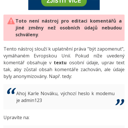
-80%
Vývojář mobilních aplikací
-80%
Python
Digitální gramotnost
Photoshop
HTML5, CSS3, Bootstrap, SEO
PHP
-80%
-30%
Specialista na AI a bigdata
-80%
JavaScript
Marketing
Toto není nástroj pro editaci komentářů a
Adobe Illustrator
SQL a databáze
JavaScript
jiné změny než osobních údajů nebudou
-80%
C# Game developer
-30%
PHP
WordPress
schváleny
Adobe Lightroom
.
Testování a verzování
Python
-80%
-30%
Webdesigner
-15%
C++
SEO
Adobe XD
Tento nástroj slouží k uplatnění práva "být zapomenut",
UML a návrhové vzory
HTML / CSS
vymáhaném Evropskou Unií. Pokud níže uvedený
-80%
Tester
-25%
Swift
UX
Adobe InDesign
komentář obsahuje v
textu
osobní údaje, uprav text
React
UML a návrhové vzory
tak, aby zůstal obsah komentáře zachován, ale údaje
-80%
Systémový administrátor
Kotlin
Business
Adobe After Effects
byly anonymizovány. Např. tedy:
Spring
MySQL/MariaDB
-80%
-25%
Grafik / UX/UI návrhář
-80%
C
Kryptoměny
Blender
ASP.NET MVC
MS-SQL
Ahoj Karle Nováku, výchozí heslo k modemu
-30%
3D grafik
VB.NET
je admin123
Copywriting
Inkscape
Django
SQLite
-80%
Projektový manažer
-80%
SQL
MS Office
Fotografování
Upravíte na:
Best practices
-80%
Databázový analytik
Návrh SW
Google Dokumenty