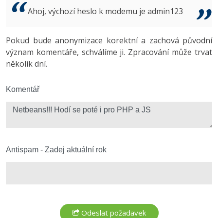
Video
Ahoj, výchozí heslo k modemu je admin123
-41%
Copywriter
Algoritmy
Time management
Ostatní
-10%
Pokud bude anonymizace korektní a zachová původní
WordPress specialista
Umělá inteligence (AI)
Windows
Fórum
význam komentáře, schválíme ji. Zpracování může trvat
několik dní.
SEO specialista
Pro děti
Linux
Více
Komentář
Sítě
Fórum
Kybernetická bezpečnost
Elektronický podpis
Antispam - Zadej aktuální rok
Fórum