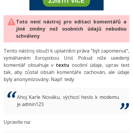
-80%
Vývojář mobilních aplikací
-80%
Python
Digitální gramotnost
Photoshop
HTML5, CSS3, Bootstrap, SEO
PHP
-80%
-30%
Specialista na AI a bigdata
-80%
JavaScript
Marketing
Toto není nástroj pro editaci komentářů a
Adobe Illustrator
SQL a databáze
JavaScript
jiné změny než osobních údajů nebudou
-80%
C# Game developer
-30%
PHP
WordPress
schváleny
Adobe Lightroom
.
Testování a verzování
Python
-80%
-30%
Webdesigner
-15%
C++
SEO
Adobe XD
Tento nástroj slouží k uplatnění práva "být zapomenut",
UML a návrhové vzory
HTML / CSS
vymáhaném Evropskou Unií. Pokud níže uvedený
-80%
Tester
-25%
Swift
UX
Adobe InDesign
komentář obsahuje v
textu
osobní údaje, uprav text
React
UML a návrhové vzory
tak, aby zůstal obsah komentáře zachován, ale údaje
-80%
Systémový administrátor
Kotlin
Business
Adobe After Effects
byly anonymizovány. Např. tedy:
Spring
MySQL/MariaDB
-80%
-25%
Grafik / UX/UI návrhář
-80%
C
Kryptoměny
Blender
ASP.NET MVC
MS-SQL
Ahoj Karle Nováku, výchozí heslo k modemu
-30%
3D grafik
VB.NET
je admin123
Copywriting
Inkscape
Django
SQLite
-80%
Projektový manažer
-80%
SQL
MS Office
Fotografování
Upravíte na:
Best practices
-80%
Databázový analytik
Návrh SW
Google Dokumenty