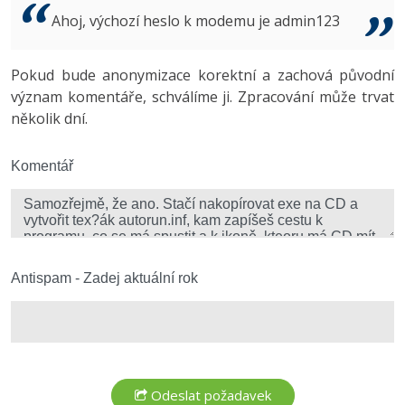
Video
Ahoj, výchozí heslo k modemu je admin123
-41%
Copywriter
Algoritmy
Time management
Ostatní
-10%
Pokud bude anonymizace korektní a zachová původní
WordPress specialista
Umělá inteligence (AI)
Windows
Fórum
význam komentáře, schválíme ji. Zpracování může trvat
několik dní.
SEO specialista
Pro děti
Linux
Více
Komentář
Sítě
Fórum
Kybernetická bezpečnost
Elektronický podpis
Antispam - Zadej aktuální rok
Fórum