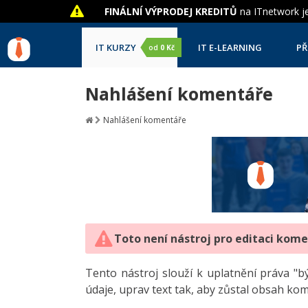
FINÁLNÍ VÝPRODEJ KREDITŮ
na ITnetwork je
IT KURZY
IT E-LEARNING
PŘ
od
0 Kč
Nahlášení komentáře
Nahlášení komentáře
Toto není nástroj pro editaci kom
Tento nástroj slouží k uplatnění práva 
údaje, uprav text tak, aby zůstal obsah ko