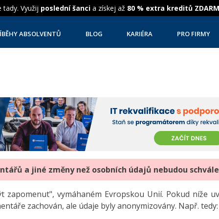
 tady. Využij
poslední šanci
a získej až
80 % extra kreditů ZDAR
ÍBĚHY ABSOLVENTŮ
BLOG
KARIÉRA
PRO FIRMY
entářů a jiné změny než osobních údajů nebudou schvál
"být zapomenut", vymáhaném Evropskou Unií. Pokud níže 
mentáře zachován, ale údaje byly anonymizovány. Např. tedy: