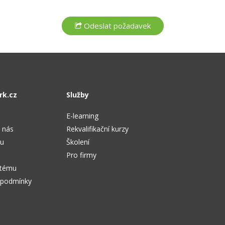
rk.cz
Služby
E-learning
 nás
Rekvalifikační kurzy
tu
Školení
Pro firmy
stému
 podmínky