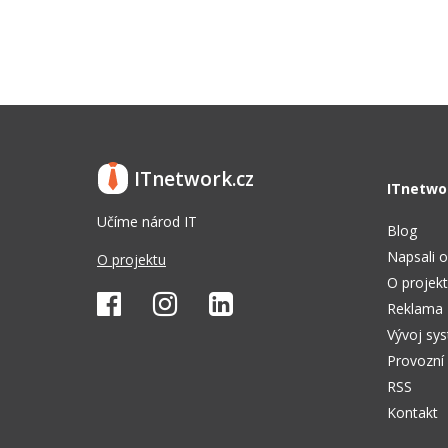
ITnetwork.cz
ITnetwo
Učíme národ IT
Blog
Napsali o
O projektu
O projek
Reklama
Vývoj sy
Provozní
RSS
Kontakt