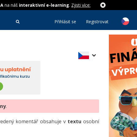
MA
na náš
interaktivní e-learning
.
Zjisti více:
Přihlásit se
Registrovat
eny
.
uvedený komentář obsahuje v
textu
osobní