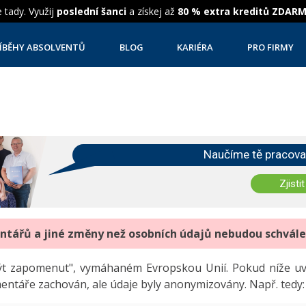
 tady. Využij
poslední šanci
a získej až
80 % extra kreditů ZDAR
ÍBĚHY ABSOLVENTŮ
BLOG
KARIÉRA
PRO FIRMY
Naučíme tě pracova
Zjistit
entářů a jiné změny než osobních údajů nebudou schvál
"být zapomenut", vymáhaném Evropskou Unií. Pokud níže 
mentáře zachován, ale údaje byly anonymizovány. Např. tedy: