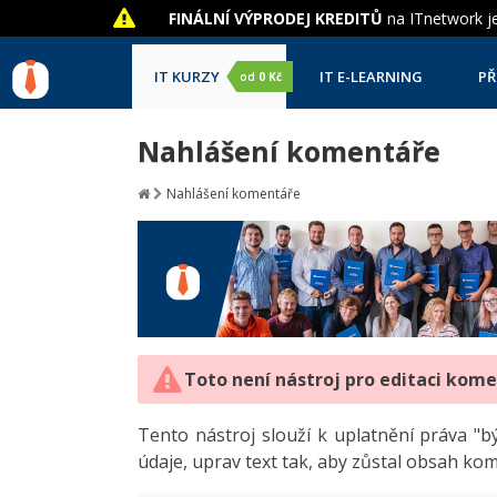
FINÁLNÍ VÝPRODEJ KREDITŮ
na ITnetwork je
IT KURZY
IT E-LEARNING
PŘ
od
0 Kč
Nahlášení komentáře
Nahlášení komentáře
Toto není nástroj pro editaci kom
Tento nástroj slouží k uplatnění práva 
údaje, uprav text tak, aby zůstal obsah ko