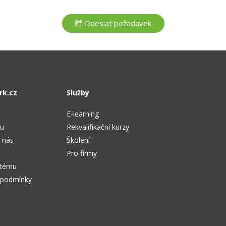
rk.cz
Služby
E-learning
tu
Rekvalifikační kurzy
 nás
Školení
Pro firmy
stému
 podmínky