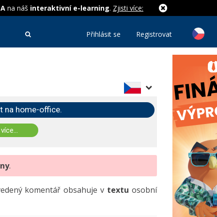
MA
na náš
interaktivní e-learning
.
Zjisti více:
Přihlásit se
Registrovat
t na home-office.
 více...
eny
.
uvedený komentář obsahuje v
textu
osobní