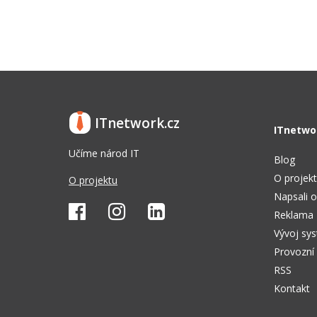
ITnetwork.cz
ITnetwo
Učíme národ IT
Blog
O projek
O projektu
Napsali o
Reklama
Vývoj sy
Provozní
RSS
Kontakt