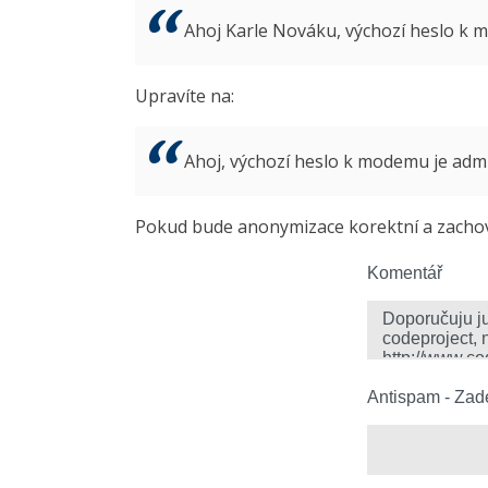
Ahoj Karle Nováku, výchozí heslo k
Upravíte na:
Ahoj, výchozí heslo k modemu je ad
Pokud bude anonymizace korektní a zachová
Komentář
Antispam - Zade