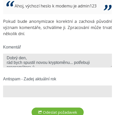
Video
Ahoj, výchozí heslo k modemu je admin123
-41%
Copywriter
Algoritmy
Time management
Ostatní
-10%
Pokud bude anonymizace korektní a zachová původní
WordPress specialista
Umělá inteligence (AI)
Windows
Fórum
význam komentáře, schválíme ji. Zpracování může trvat
několik dní.
SEO specialista
Pro děti
Linux
Více
Komentář
Sítě
Fórum
Kybernetická bezpečnost
Elektronický podpis
Antispam - Zadej aktuální rok
Fórum