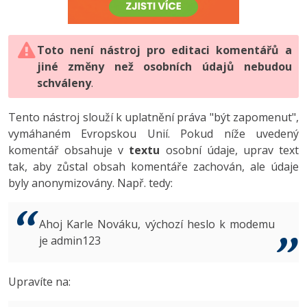
-80%
Vývojář mobilních aplikací
-80%
Python
Digitální gramotnost
Photoshop
HTML5, CSS3, Bootstrap, SEO
PHP
-80%
-30%
Specialista na AI a bigdata
-80%
JavaScript
Marketing
Toto není nástroj pro editaci komentářů a
Adobe Illustrator
SQL a databáze
JavaScript
jiné změny než osobních údajů nebudou
-80%
C# Game developer
-30%
PHP
WordPress
schváleny
Adobe Lightroom
.
Testování a verzování
Python
-80%
-30%
Webdesigner
-15%
C++
SEO
Adobe XD
Tento nástroj slouží k uplatnění práva "být zapomenut",
UML a návrhové vzory
HTML / CSS
vymáhaném Evropskou Unií. Pokud níže uvedený
-80%
Tester
-25%
Swift
UX
Adobe InDesign
komentář obsahuje v
textu
osobní údaje, uprav text
React
UML a návrhové vzory
tak, aby zůstal obsah komentáře zachován, ale údaje
-80%
Systémový administrátor
Kotlin
Business
Adobe After Effects
byly anonymizovány. Např. tedy:
Spring
MySQL/MariaDB
-80%
-25%
Grafik / UX/UI návrhář
-80%
C
Kryptoměny
Blender
ASP.NET MVC
MS-SQL
Ahoj Karle Nováku, výchozí heslo k modemu
-30%
3D grafik
VB.NET
je admin123
Copywriting
Inkscape
Django
SQLite
-80%
Projektový manažer
-80%
SQL
MS Office
Fotografování
Upravíte na:
Best practices
-80%
Databázový analytik
Návrh SW
Google Dokumenty