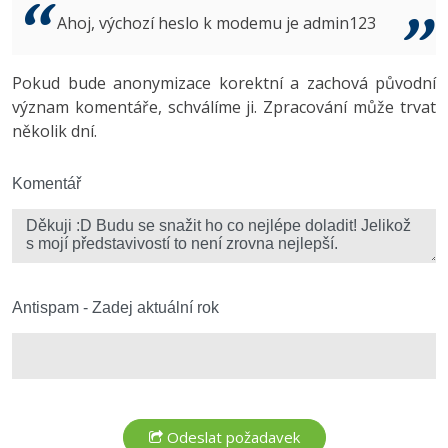
Video
Ahoj, výchozí heslo k modemu je admin123
-41%
Copywriter
Algoritmy
Time management
Ostatní
-10%
Pokud bude anonymizace korektní a zachová původní
WordPress specialista
Umělá inteligence (AI)
Windows
Fórum
význam komentáře, schválíme ji. Zpracování může trvat
několik dní.
SEO specialista
Pro děti
Linux
Více
Komentář
Sítě
Fórum
Kybernetická bezpečnost
Elektronický podpis
Antispam - Zadej aktuální rok
Fórum