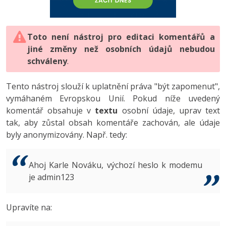
-80%
Vývojář mobilních aplikací
-80%
Python
Digitální gramotnost
Photoshop
HTML5, CSS3, Bootstrap, SEO
PHP
-80%
-30%
Specialista na AI a bigdata
-80%
JavaScript
Marketing
Toto není nástroj pro editaci komentářů a
Adobe Illustrator
SQL a databáze
JavaScript
jiné změny než osobních údajů nebudou
-80%
C# Game developer
-30%
PHP
WordPress
schváleny
Adobe Lightroom
.
Testování a verzování
Python
-80%
-30%
Webdesigner
-15%
C++
SEO
Adobe XD
Tento nástroj slouží k uplatnění práva "být zapomenut",
UML a návrhové vzory
HTML / CSS
vymáhaném Evropskou Unií. Pokud níže uvedený
-80%
Tester
-25%
Swift
UX
Adobe InDesign
komentář obsahuje v
textu
osobní údaje, uprav text
React
UML a návrhové vzory
tak, aby zůstal obsah komentáře zachován, ale údaje
-80%
Systémový administrátor
Kotlin
Business
Adobe After Effects
byly anonymizovány. Např. tedy:
Spring
MySQL/MariaDB
-80%
-25%
Grafik / UX/UI návrhář
-80%
C
Kryptoměny
Blender
ASP.NET MVC
MS-SQL
Ahoj Karle Nováku, výchozí heslo k modemu
-30%
3D grafik
VB.NET
je admin123
Copywriting
Inkscape
Django
SQLite
-80%
Projektový manažer
-80%
SQL
MS Office
Fotografování
Upravíte na:
Best practices
-80%
Databázový analytik
Návrh SW
Google Dokumenty