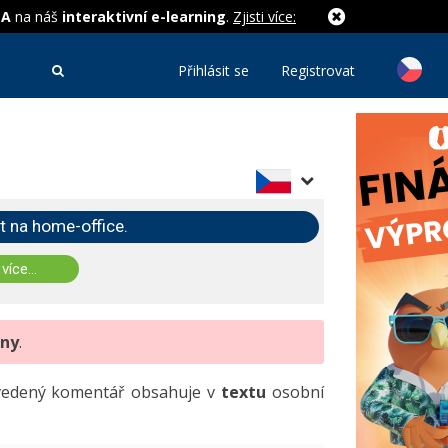
MA
na náš
interaktivní e-learning
.
Zjisti více:
Přihlásit se
Registrovat
t na home-office.
 více...
eny
.
uvedený komentář obsahuje v
textu
osobní