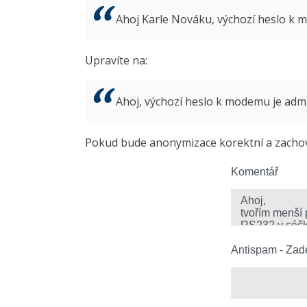
Ahoj Karle Nováku, výchozí heslo k
Upravíte na:
Ahoj, výchozí heslo k modemu je ad
Pokud bude anonymizace korektní a zachová
Komentář
Antispam - Zade