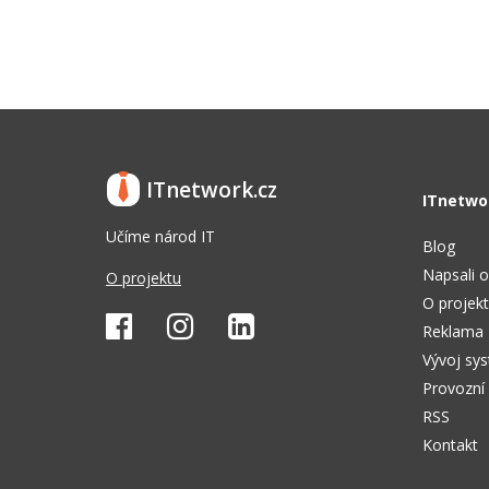
ITnetwork.cz
ITnetwo
Učíme národ IT
Blog
Napsali o
O projektu
O projek
Reklama
Vývoj sy
Provozní
RSS
Kontakt