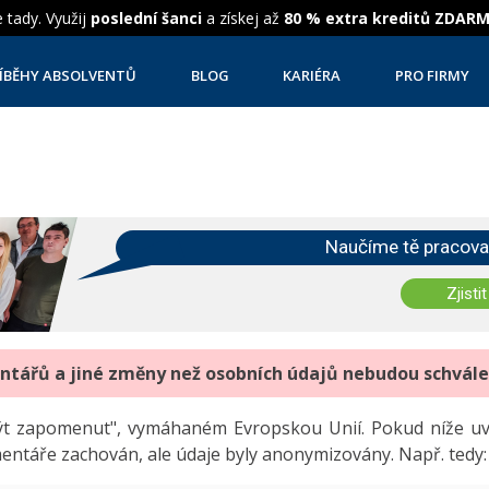
 tady. Využij
poslední šanci
a získej až
80 % extra kreditů ZDAR
ÍBĚHY ABSOLVENTŮ
BLOG
KARIÉRA
PRO FIRMY
Naučíme tě pracova
Zjistit
entářů a jiné změny než osobních údajů nebudou schvál
"být zapomenut", vymáhaném Evropskou Unií. Pokud níže 
mentáře zachován, ale údaje byly anonymizovány. Např. tedy: