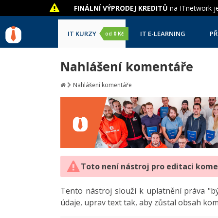
FINÁLNÍ VÝPRODEJ KREDITŮ
na ITnetwork je
IT KURZY
IT E-LEARNING
PŘ
od
0 Kč
Nahlášení komentáře
Nahlášení komentáře
Toto není nástroj pro editaci kom
Tento nástroj slouží k uplatnění práva 
údaje, uprav text tak, aby zůstal obsah ko