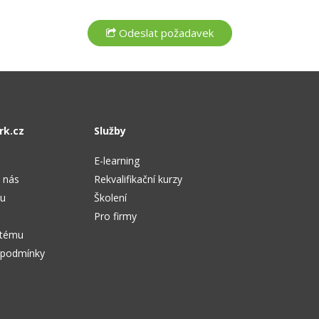
rk.cz
Služby
E-learning
 nás
Rekvalifikační kurzy
tu
Školení
Pro firmy
stému
 podmínky