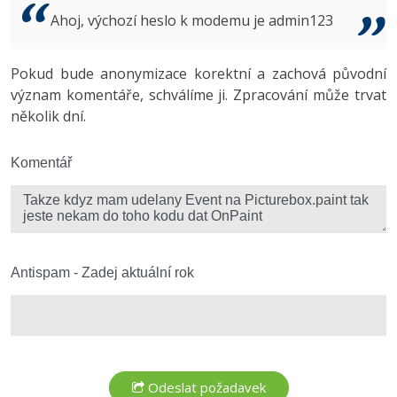
Video
Ahoj, výchozí heslo k modemu je admin123
-41%
Copywriter
Algoritmy
Time management
Ostatní
-10%
Pokud bude anonymizace korektní a zachová původní
WordPress specialista
Umělá inteligence (AI)
Windows
Fórum
význam komentáře, schválíme ji. Zpracování může trvat
několik dní.
SEO specialista
Pro děti
Linux
Více
Komentář
Sítě
Fórum
Kybernetická bezpečnost
Elektronický podpis
Antispam - Zadej aktuální rok
Fórum