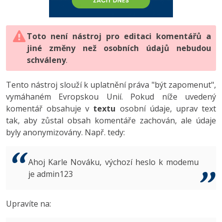
-80%
Vývojář mobilních aplikací
-80%
Python
Digitální gramotnost
Photoshop
HTML5, CSS3, Bootstrap, SEO
PHP
-80%
-30%
Specialista na AI a bigdata
-80%
JavaScript
Marketing
Toto není nástroj pro editaci komentářů a
Adobe Illustrator
SQL a databáze
JavaScript
jiné změny než osobních údajů nebudou
-80%
C# Game developer
-30%
PHP
WordPress
schváleny
Adobe Lightroom
.
Testování a verzování
Python
-80%
-30%
Webdesigner
-15%
C++
SEO
Adobe XD
Tento nástroj slouží k uplatnění práva "být zapomenut",
UML a návrhové vzory
HTML / CSS
vymáhaném Evropskou Unií. Pokud níže uvedený
-80%
Tester
-25%
Swift
UX
Adobe InDesign
komentář obsahuje v
textu
osobní údaje, uprav text
React
UML a návrhové vzory
tak, aby zůstal obsah komentáře zachován, ale údaje
-80%
Systémový administrátor
Kotlin
Business
Adobe After Effects
byly anonymizovány. Např. tedy:
Spring
MySQL/MariaDB
-80%
-25%
Grafik / UX/UI návrhář
-80%
C
Kryptoměny
Blender
ASP.NET MVC
MS-SQL
Ahoj Karle Nováku, výchozí heslo k modemu
-30%
3D grafik
VB.NET
je admin123
Copywriting
Inkscape
Django
SQLite
-80%
Projektový manažer
-80%
SQL
MS Office
Fotografování
Upravíte na:
Best practices
-80%
Databázový analytik
Návrh SW
Google Dokumenty