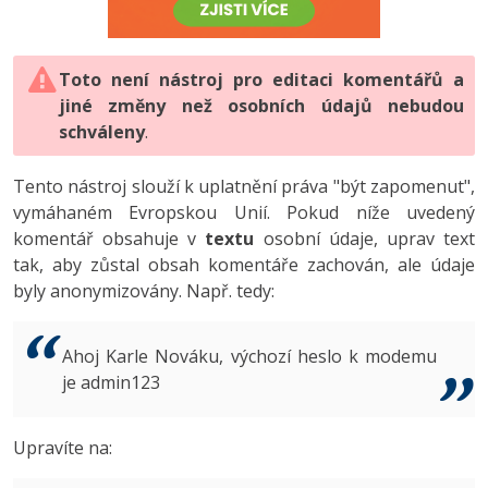
-80%
Vývojář mobilních aplikací
-80%
Python
Digitální gramotnost
Photoshop
HTML5, CSS3, Bootstrap, SEO
PHP
-80%
-30%
Specialista na AI a bigdata
-80%
JavaScript
Marketing
Toto není nástroj pro editaci komentářů a
Adobe Illustrator
SQL a databáze
JavaScript
jiné změny než osobních údajů nebudou
-80%
C# Game developer
-30%
PHP
WordPress
schváleny
Adobe Lightroom
.
Testování a verzování
Python
-80%
-30%
Webdesigner
-15%
C++
SEO
Adobe XD
Tento nástroj slouží k uplatnění práva "být zapomenut",
UML a návrhové vzory
HTML / CSS
vymáhaném Evropskou Unií. Pokud níže uvedený
-80%
Tester
-25%
Swift
UX
Adobe InDesign
komentář obsahuje v
textu
osobní údaje, uprav text
React
UML a návrhové vzory
tak, aby zůstal obsah komentáře zachován, ale údaje
-80%
Systémový administrátor
Kotlin
Business
Adobe After Effects
byly anonymizovány. Např. tedy:
Spring
MySQL/MariaDB
-80%
-25%
Grafik / UX/UI návrhář
-80%
C
Kryptoměny
Blender
ASP.NET MVC
MS-SQL
Ahoj Karle Nováku, výchozí heslo k modemu
-30%
3D grafik
VB.NET
je admin123
Copywriting
Inkscape
Django
SQLite
-80%
Projektový manažer
-80%
SQL
MS Office
Fotografování
Upravíte na:
Best practices
-80%
Databázový analytik
Návrh SW
Google Dokumenty