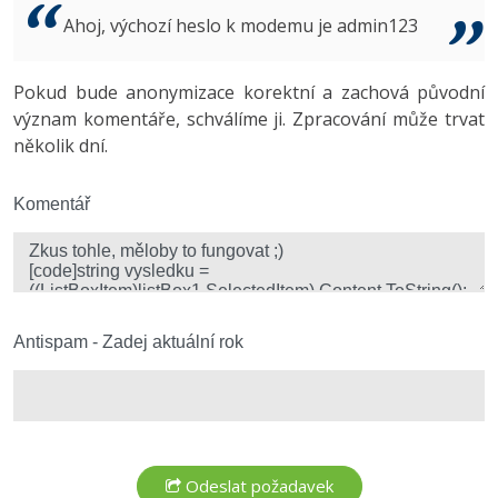
Video
Ahoj, výchozí heslo k modemu je admin123
-41%
Copywriter
Algoritmy
Time management
Ostatní
-10%
Pokud bude anonymizace korektní a zachová původní
WordPress specialista
Umělá inteligence (AI)
Windows
Fórum
význam komentáře, schválíme ji. Zpracování může trvat
několik dní.
SEO specialista
Pro děti
Linux
Více
Komentář
Sítě
Fórum
Kybernetická bezpečnost
Elektronický podpis
Antispam - Zadej aktuální rok
Fórum