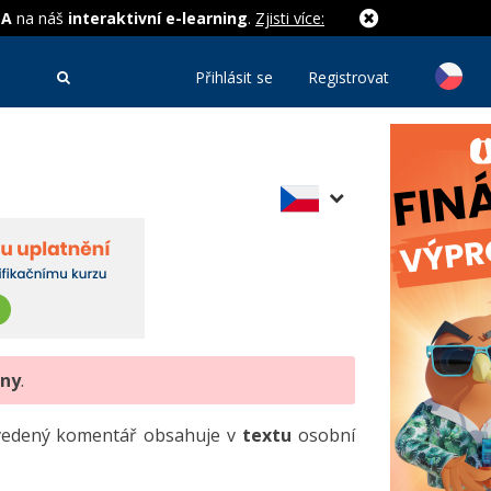
MA
na náš
interaktivní e-learning
.
Zjisti více:
Přihlásit se
Registrovat
eny
.
uvedený komentář obsahuje v
textu
osobní