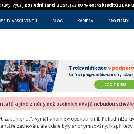
 tady. Využij
poslední šanci
a získej až
80 % extra kreditů ZDAR
ÍBĚHY ABSOLVENTŮ
BLOG
KARIÉRA
PRO FIRMY
entářů a jiné změny než osobních údajů nebudou schvál
"být zapomenut", vymáhaném Evropskou Unií. Pokud níže 
mentáře zachován, ale údaje byly anonymizovány. Např. tedy: