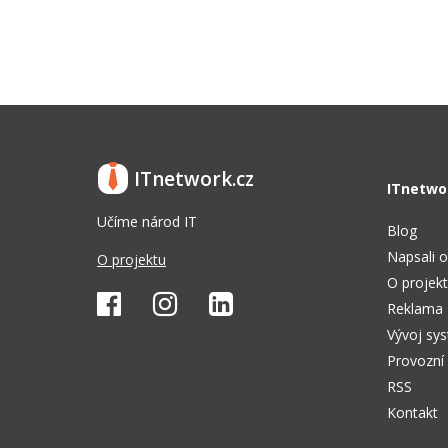
ITnetwork.cz
ITnetwo
Učíme národ IT
Blog
Napsali o
O projektu
O projek
Reklama
Vývoj sy
Provozní
RSS
Kontakt