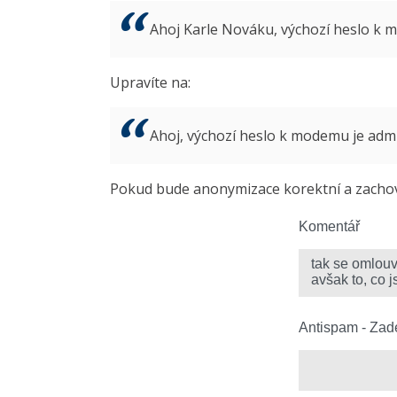
Ahoj Karle Nováku, výchozí heslo k
Upravíte na:
Ahoj, výchozí heslo k modemu je ad
Pokud bude anonymizace korektní a zachová
Komentář
Antispam - Zade