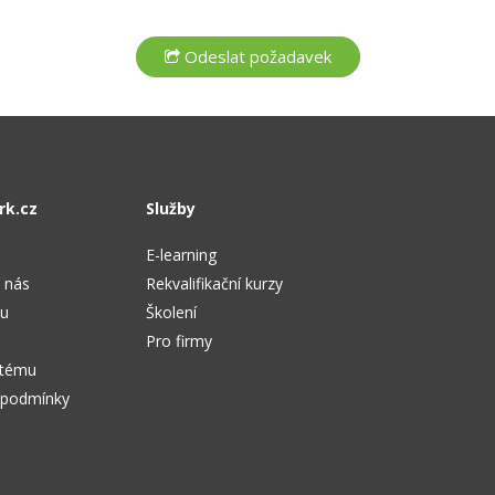
rk.cz
Služby
E-learning
 nás
Rekvalifikační kurzy
tu
Školení
Pro firmy
stému
 podmínky