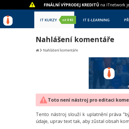
FINÁLNÍ VÝPRODEJ KREDITŮ
na ITnetwork je
IT KURZY
IT E-LEARNING
PŘ
od
0 Kč
Nahlášení komentáře
Nahlášení komentáře
Toto není nástroj pro editaci kom
Tento nástroj slouží k uplatnění práva 
údaje, uprav text tak, aby zůstal obsah ko