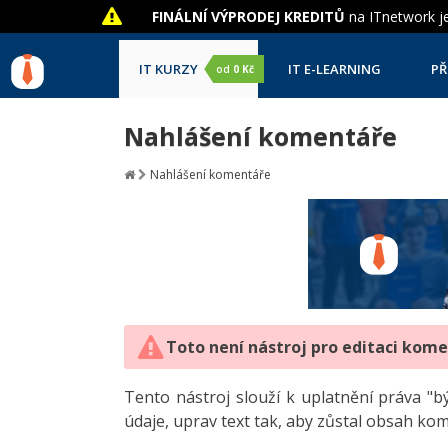
FINÁLNÍ VÝPRODEJ KREDITŮ
na ITnetwork je
IT KURZY
IT E-LEARNING
PŘ
od
0 Kč
Nahlášení komentáře
Nahlášení komentáře
Toto není nástroj pro editaci kom
Tento nástroj slouží k uplatnění práva 
údaje, uprav text tak, aby zůstal obsah ko