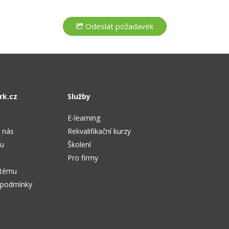
rk.cz
Služby
E-learning
 nás
Rekvalifikační kurzy
tu
Školení
Pro firmy
stému
 podmínky