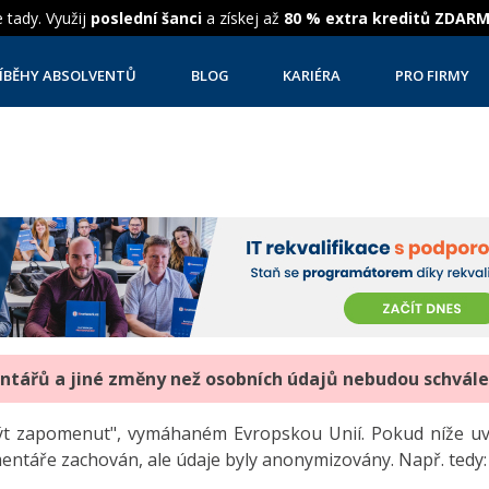
 tady. Využij
poslední šanci
a získej až
80 % extra kreditů ZDAR
ÍBĚHY ABSOLVENTŮ
BLOG
KARIÉRA
PRO FIRMY
entářů a jiné změny než osobních údajů nebudou schvál
"být zapomenut", vymáhaném Evropskou Unií. Pokud níže 
mentáře zachován, ale údaje byly anonymizovány. Např. tedy: