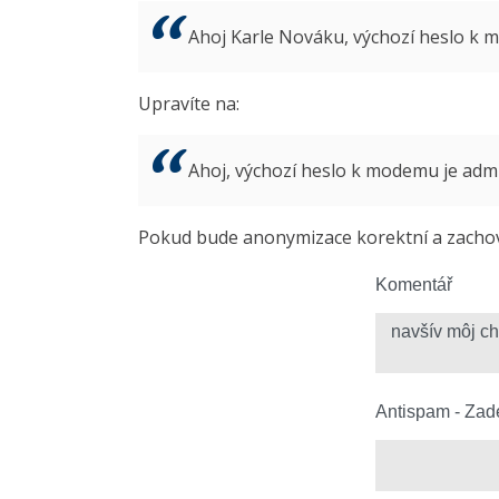
Ahoj Karle Nováku, výchozí heslo k
Upravíte na:
Ahoj, výchozí heslo k modemu je ad
Pokud bude anonymizace korektní a zachová
Komentář
Antispam - Zade