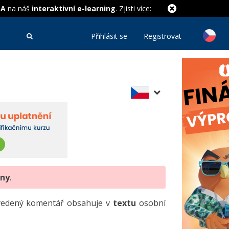
MA
na náš
interaktivní e-learning
.
Zjisti více:
Přihlásit se
Registrovat
eny
.
uvedený komentář obsahuje v
textu
osobní