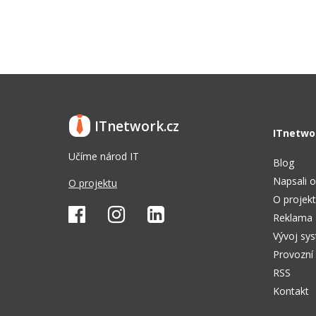
ITnetwork.cz
ITnetwo
Učíme národ IT
Blog
Napsali o
O projektu
O projek
Reklama
Vývoj sy
Provozní
RSS
Kontakt