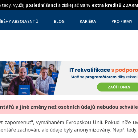
 tady. Využij
poslední šanci
a získej až
80 % extra kreditů ZDAR
ÍBĚHY ABSOLVENTŮ
BLOG
KARIÉRA
PRO FIRMY
entářů a jiné změny než osobních údajů nebudou schvál
"být zapomenut", vymáhaném Evropskou Unií. Pokud níže 
mentáře zachován, ale údaje byly anonymizovány. Např. tedy: