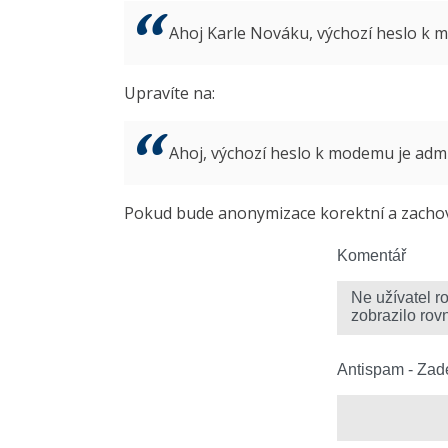
Ahoj Karle Nováku, výchozí heslo k
Upravíte na:
Ahoj, výchozí heslo k modemu je ad
Pokud bude anonymizace korektní a zachová
Komentář
Antispam - Zade