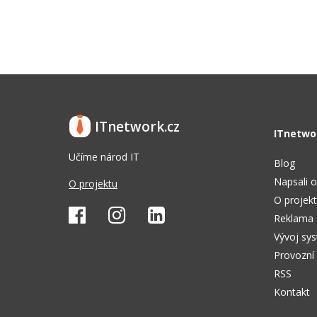
ITnetwork.cz
ITnetwo
Učíme národ IT
Blog
Napsali o
O projektu
O projek
Reklama
Vývoj sy
Provozní
RSS
Kontakt