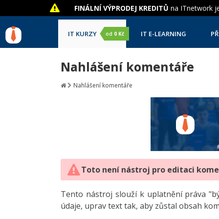
FINÁLNÍ VÝPRODEJ KREDITŮ
na ITnetwork je
IT KURZY
IT E-LEARNING
PŘ
od
0 Kč
Nahlášení komentáře
Nahlášení komentáře
Toto není nástroj pro editaci kom
Tento nástroj slouží k uplatnění práva 
údaje, uprav text tak, aby zůstal obsah ko