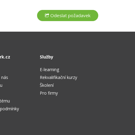
rk.cz
Služby
E-learning
 nás
Rekvalifikační kurzy
tu
Školení
Pro firmy
stému
 podmínky