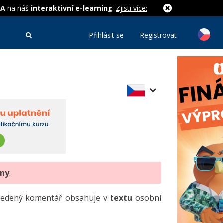
MA
na náš
interaktivní e-learning
.
Zjisti více:
Přihlásit se
Registrovat
eny
.
uvedený komentář obsahuje v
textu
osobní