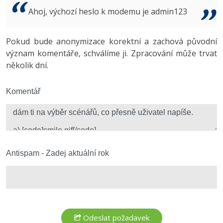
Video
Ahoj, výchozí heslo k modemu je admin123
-41%
Copywriter
Algoritmy
Time management
Ostatní
-10%
Pokud bude anonymizace korektní a zachová původní
WordPress specialista
Umělá inteligence (AI)
Windows
Fórum
význam komentáře, schválíme ji. Zpracování může trvat
několik dní.
SEO specialista
Pro děti
Linux
Více
Komentář
Sítě
Fórum
Kybernetická bezpečnost
Elektronický podpis
Antispam - Zadej aktuální rok
Fórum