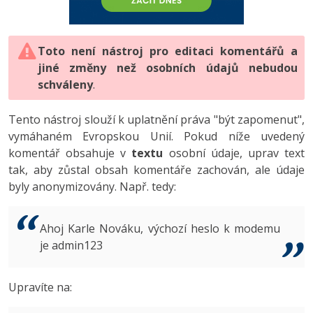
-80%
Vývojář mobilních aplikací
-80%
Python
Digitální gramotnost
Photoshop
HTML5, CSS3, Bootstrap, SEO
PHP
-80%
-30%
Specialista na AI a bigdata
-80%
JavaScript
Marketing
Toto není nástroj pro editaci komentářů a
Adobe Illustrator
SQL a databáze
JavaScript
jiné změny než osobních údajů nebudou
-80%
C# Game developer
-30%
PHP
WordPress
schváleny
Adobe Lightroom
.
Testování a verzování
Python
-80%
-30%
Webdesigner
-15%
C++
SEO
Adobe XD
Tento nástroj slouží k uplatnění práva "být zapomenut",
UML a návrhové vzory
HTML / CSS
vymáhaném Evropskou Unií. Pokud níže uvedený
-80%
Tester
-25%
Swift
UX
Adobe InDesign
komentář obsahuje v
textu
osobní údaje, uprav text
React
UML a návrhové vzory
tak, aby zůstal obsah komentáře zachován, ale údaje
-80%
Systémový administrátor
Kotlin
Business
Adobe After Effects
byly anonymizovány. Např. tedy:
Spring
MySQL/MariaDB
-80%
-25%
Grafik / UX/UI návrhář
-80%
C
Kryptoměny
Blender
ASP.NET MVC
MS-SQL
Ahoj Karle Nováku, výchozí heslo k modemu
-30%
3D grafik
VB.NET
je admin123
Copywriting
Inkscape
Django
SQLite
-80%
Projektový manažer
-80%
SQL
MS Office
Fotografování
Upravíte na:
Best practices
-80%
Databázový analytik
Návrh SW
Google Dokumenty