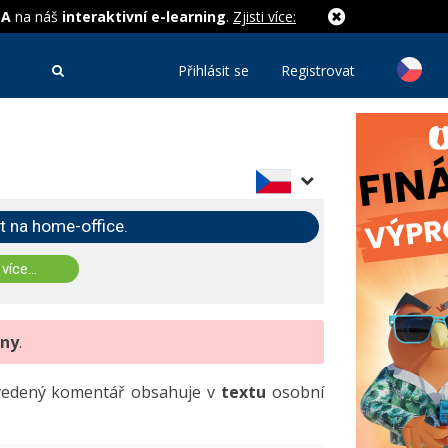
MA
na náš
interaktivní e-learning
.
Zjisti více:
Přihlásit se
Registrovat
t na home-office.
 více...
eny
.
uvedený komentář obsahuje v
textu
osobní