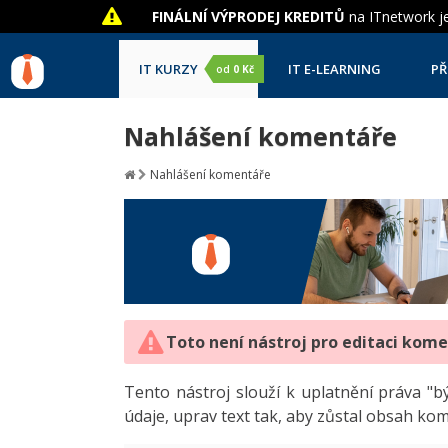
FINÁLNÍ VÝPRODEJ KREDITŮ
na ITnetwork je
IT KURZY
IT E-LEARNING
PŘ
od
0 Kč
Nahlášení komentáře
Nahlášení komentáře
Toto není nástroj pro editaci kom
Tento nástroj slouží k uplatnění práva 
údaje, uprav text tak, aby zůstal obsah ko