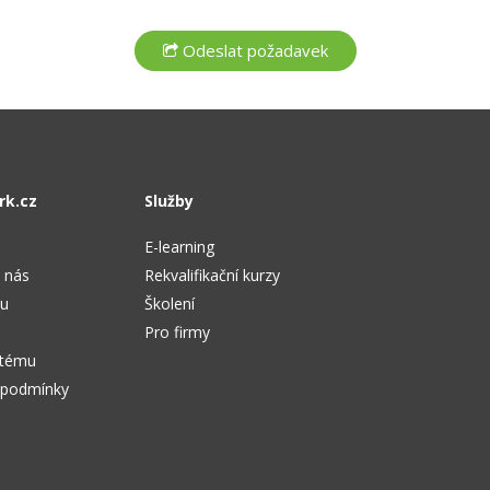
rk.cz
Služby
E-learning
 nás
Rekvalifikační kurzy
tu
Školení
Pro firmy
stému
 podmínky