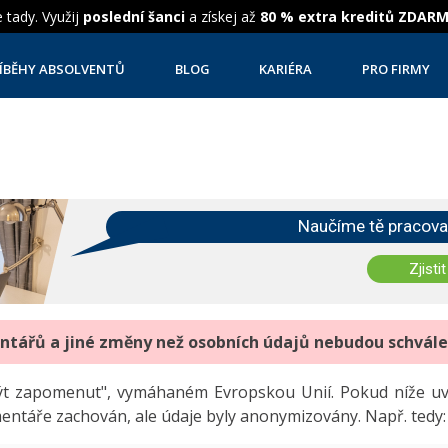
 tady. Využij
poslední šanci
a získej až
80 % extra kreditů ZDAR
ÍBĚHY ABSOLVENTŮ
BLOG
KARIÉRA
PRO FIRMY
Naučíme tě pracova
Zjistit
entářů a jiné změny než osobních údajů nebudou schvál
"být zapomenut", vymáhaném Evropskou Unií. Pokud níže 
mentáře zachován, ale údaje byly anonymizovány. Např. tedy: