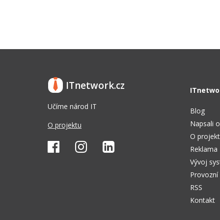
ITnetwork.cz
ITnetwo
Učíme národ IT
Blog
Napsali o
O projektu
O projek
Reklama
Vývoj sy
Provozní
RSS
Kontakt