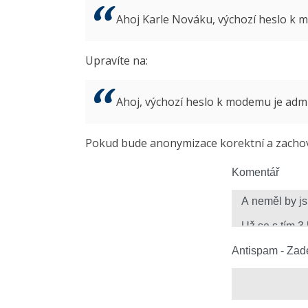
Ahoj Karle Nováku, výchozí heslo k
Upravíte na:
Ahoj, výchozí heslo k modemu je ad
Pokud bude anonymizace korektní a zachová
Komentář
Antispam - Zade