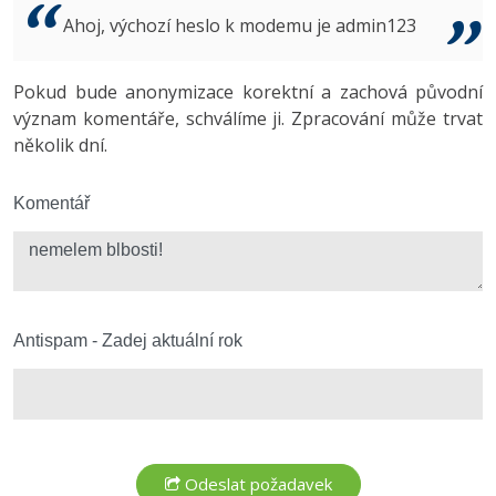
Video
Ahoj, výchozí heslo k modemu je admin123
-41%
Copywriter
Algoritmy
Time management
Ostatní
-10%
Pokud bude anonymizace korektní a zachová původní
WordPress specialista
Umělá inteligence (AI)
Windows
Fórum
význam komentáře, schválíme ji. Zpracování může trvat
několik dní.
SEO specialista
Pro děti
Linux
Více
Komentář
Sítě
Fórum
Kybernetická bezpečnost
Elektronický podpis
Antispam - Zadej aktuální rok
Fórum