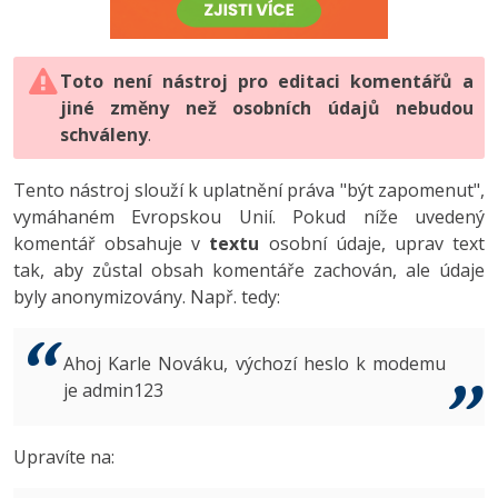
-80%
Vývojář mobilních aplikací
-80%
Python
Digitální gramotnost
Photoshop
HTML5, CSS3, Bootstrap, SEO
PHP
-80%
-30%
Specialista na AI a bigdata
-80%
JavaScript
Marketing
Toto není nástroj pro editaci komentářů a
Adobe Illustrator
SQL a databáze
JavaScript
jiné změny než osobních údajů nebudou
-80%
C# Game developer
-30%
PHP
WordPress
schváleny
Adobe Lightroom
.
Testování a verzování
Python
-80%
-30%
Webdesigner
-15%
C++
SEO
Adobe XD
Tento nástroj slouží k uplatnění práva "být zapomenut",
UML a návrhové vzory
HTML / CSS
vymáhaném Evropskou Unií. Pokud níže uvedený
-80%
Tester
-25%
Swift
UX
Adobe InDesign
komentář obsahuje v
textu
osobní údaje, uprav text
React
UML a návrhové vzory
tak, aby zůstal obsah komentáře zachován, ale údaje
-80%
Systémový administrátor
Kotlin
Business
Adobe After Effects
byly anonymizovány. Např. tedy:
Spring
MySQL/MariaDB
-80%
-25%
Grafik / UX/UI návrhář
-80%
C
Kryptoměny
Blender
ASP.NET MVC
MS-SQL
Ahoj Karle Nováku, výchozí heslo k modemu
-30%
3D grafik
VB.NET
je admin123
Copywriting
Inkscape
Django
SQLite
-80%
Projektový manažer
-80%
SQL
MS Office
Fotografování
Upravíte na:
Best practices
-80%
Databázový analytik
Návrh SW
Google Dokumenty