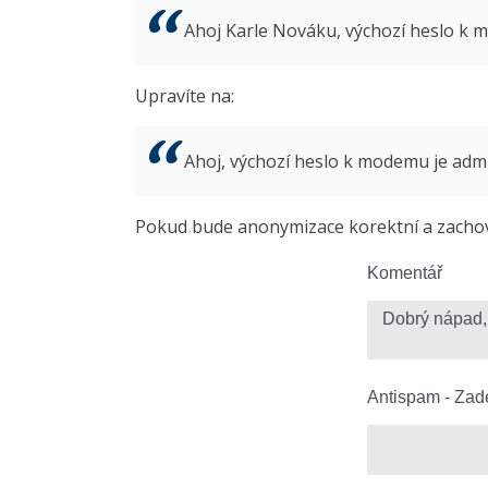
Ahoj Karle Nováku, výchozí heslo k
Upravíte na:
Ahoj, výchozí heslo k modemu je ad
Pokud bude anonymizace korektní a zachová
Komentář
Antispam - Zade