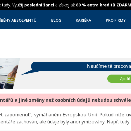
 tady. Využij
poslední šanci
a získej až
80 % extra kreditů ZDAR
ÍBĚHY ABSOLVENTŮ
BLOG
KARIÉRA
PRO FIRMY
Naučíme tě pracova
Zjistit
entářů a jiné změny než osobních údajů nebudou schvál
"být zapomenut", vymáhaném Evropskou Unií. Pokud níže 
mentáře zachován, ale údaje byly anonymizovány. Např. tedy: