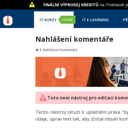
FINÁLNÍ VÝPRODEJ KREDITŮ
na ITnetwork je
IT KURZY
IT E-LEARNING
PŘ
od
0 Kč
Nahlášení komentáře
Nahlášení komentáře
Toto není nástroj pro editaci kom
Tento nástroj slouží k uplatnění práva 
údaje, uprav text tak, aby zůstal obsah ko