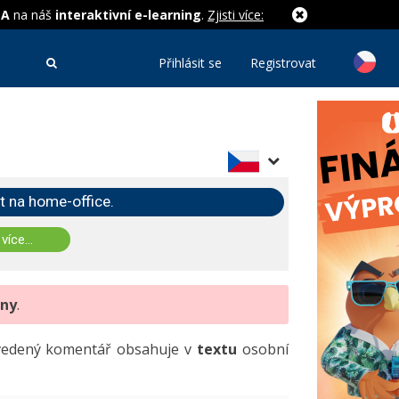
MA
na náš
interaktivní e-learning
.
Zjisti více:
Přihlásit se
Registrovat
t na home-office.
 více...
eny
.
uvedený komentář obsahuje v
textu
osobní