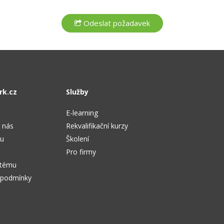
rk.cz
Služby
E-learning
 nás
Rekvalifikační kurzy
tu
Školení
Pro firmy
stému
 podmínky