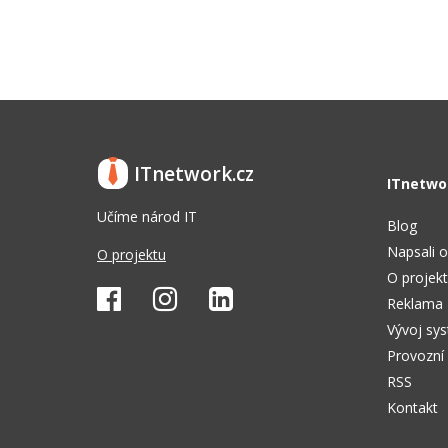
ITnetwork.cz
ITnetwo
Učíme národ IT
Blog
Napsali o
O projektu
O projek
Reklama
Vývoj sy
Provozní
RSS
Kontakt