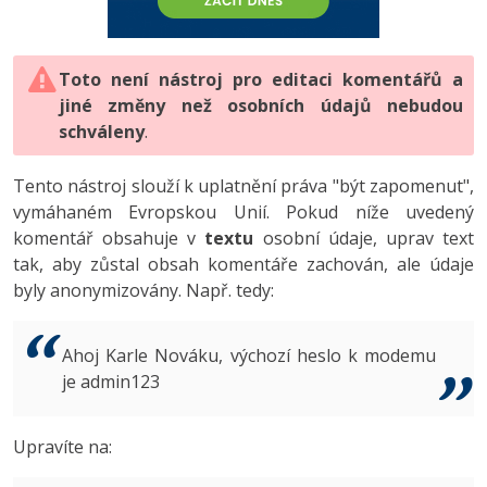
-80%
Vývojář mobilních aplikací
-80%
Python
Digitální gramotnost
Photoshop
HTML5, CSS3, Bootstrap, SEO
PHP
-80%
-30%
Specialista na AI a bigdata
-80%
JavaScript
Marketing
Toto není nástroj pro editaci komentářů a
Adobe Illustrator
SQL a databáze
JavaScript
jiné změny než osobních údajů nebudou
-80%
C# Game developer
-30%
PHP
WordPress
schváleny
Adobe Lightroom
.
Testování a verzování
Python
-80%
-30%
Webdesigner
-15%
C++
SEO
Adobe XD
Tento nástroj slouží k uplatnění práva "být zapomenut",
UML a návrhové vzory
HTML / CSS
vymáhaném Evropskou Unií. Pokud níže uvedený
-80%
Tester
-25%
Swift
UX
Adobe InDesign
komentář obsahuje v
textu
osobní údaje, uprav text
React
UML a návrhové vzory
tak, aby zůstal obsah komentáře zachován, ale údaje
-80%
Systémový administrátor
Kotlin
Business
Adobe After Effects
byly anonymizovány. Např. tedy:
Spring
MySQL/MariaDB
-80%
-25%
Grafik / UX/UI návrhář
-80%
C
Kryptoměny
Blender
ASP.NET MVC
MS-SQL
Ahoj Karle Nováku, výchozí heslo k modemu
-30%
3D grafik
VB.NET
je admin123
Copywriting
Inkscape
Django
SQLite
-80%
Projektový manažer
-80%
SQL
MS Office
Fotografování
Upravíte na:
Best practices
-80%
Databázový analytik
Návrh SW
Google Dokumenty