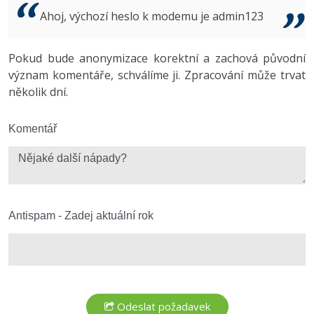
Video
Ahoj, výchozí heslo k modemu je admin123
-41%
Copywriter
Algoritmy
Time management
Ostatní
-10%
Pokud bude anonymizace korektní a zachová původní
WordPress specialista
Umělá inteligence (AI)
Windows
Fórum
význam komentáře, schválíme ji. Zpracování může trvat
několik dní.
SEO specialista
Pro děti
Linux
Více
Komentář
Sítě
Fórum
Kybernetická bezpečnost
Elektronický podpis
Antispam - Zadej aktuální rok
Fórum