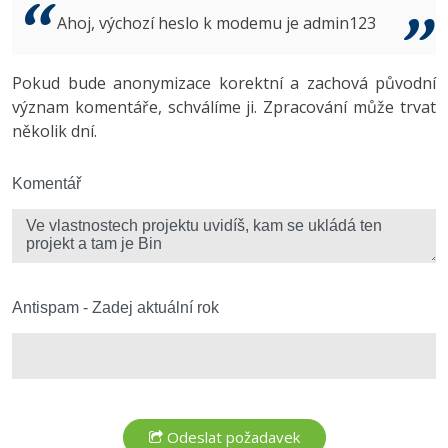
Video
Ahoj, výchozí heslo k modemu je admin123
-41%
Copywriter
Algoritmy
Time management
Ostatní
-10%
Pokud bude anonymizace korektní a zachová původní
WordPress specialista
Umělá inteligence (AI)
Windows
Fórum
význam komentáře, schválíme ji. Zpracování může trvat
několik dní.
SEO specialista
Pro děti
Linux
Více
Komentář
Sítě
Fórum
Kybernetická bezpečnost
Elektronický podpis
Antispam - Zadej aktuální rok
Fórum