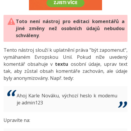
-80%
Vývojář mobilních aplikací
-80%
Python
Digitální gramotnost
Photoshop
HTML5, CSS3, Bootstrap, SEO
PHP
-80%
-30%
Specialista na AI a bigdata
-80%
JavaScript
Marketing
Toto není nástroj pro editaci komentářů a
Adobe Illustrator
SQL a databáze
JavaScript
jiné změny než osobních údajů nebudou
-80%
C# Game developer
-30%
PHP
WordPress
schváleny
Adobe Lightroom
.
Testování a verzování
Python
-80%
-30%
Webdesigner
-15%
C++
SEO
Adobe XD
Tento nástroj slouží k uplatnění práva "být zapomenut",
UML a návrhové vzory
HTML / CSS
vymáhaném Evropskou Unií. Pokud níže uvedený
-80%
Tester
-25%
Swift
UX
Adobe InDesign
komentář obsahuje v
textu
osobní údaje, uprav text
React
UML a návrhové vzory
tak, aby zůstal obsah komentáře zachován, ale údaje
-80%
Systémový administrátor
Kotlin
Business
Adobe After Effects
byly anonymizovány. Např. tedy:
Spring
MySQL/MariaDB
-80%
-25%
Grafik / UX/UI návrhář
-80%
C
Kryptoměny
Blender
ASP.NET MVC
MS-SQL
Ahoj Karle Nováku, výchozí heslo k modemu
-30%
3D grafik
VB.NET
je admin123
Copywriting
Inkscape
Django
SQLite
-80%
Projektový manažer
-80%
SQL
MS Office
Fotografování
Upravíte na:
Best practices
-80%
Databázový analytik
Návrh SW
Google Dokumenty