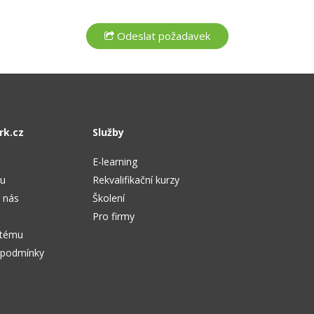
rk.cz
Služby
E-learning
tu
Rekvalifikační kurzy
 nás
Školení
Pro firmy
stému
 podmínky