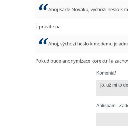
Ahoj Karle Nováku, výchozí heslo k
Upravíte na:
Ahoj, výchozí heslo k modemu je ad
Pokud bude anonymizace korektní a zachová
Komentář
Antispam - Zade