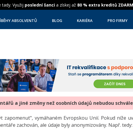
 tady. Využij
poslední šanci
a získej až
80 % extra kreditů ZDAR
ÍBĚHY ABSOLVENTŮ
BLOG
KARIÉRA
PRO FIRMY
entářů a jiné změny než osobních údajů nebudou schvál
"být zapomenut", vymáhaném Evropskou Unií. Pokud níže 
mentáře zachován, ale údaje byly anonymizovány. Např. tedy: