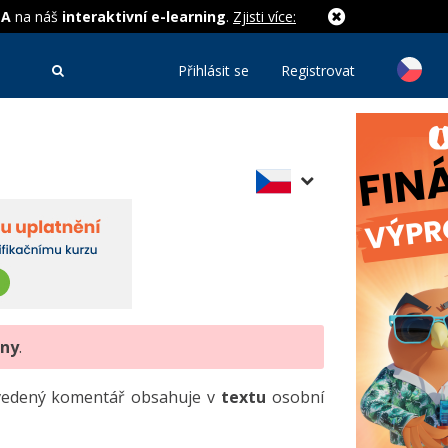
MA
na náš
interaktivní e-learning
.
Zjisti více:
Přihlásit se
Registrovat
eny
.
uvedený komentář obsahuje v
textu
osobní