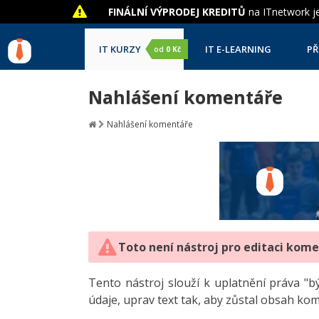
FINÁLNÍ VÝPRODEJ KREDITŮ
na ITnetwork je
IT KURZY
IT E-LEARNING
PŘ
od
0 Kč
Nahlášení komentáře
Nahlášení komentáře
Toto není nástroj pro editaci kom
Tento nástroj slouží k uplatnění práva 
údaje, uprav text tak, aby zůstal obsah ko