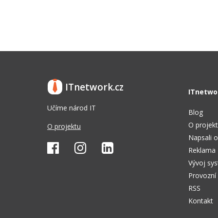
ITnetwork.cz
ITnetwo
Učíme národ IT
Blog
O projek
O projektu
Napsali o
Reklama
Vývoj sy
Provozní
RSS
Kontakt