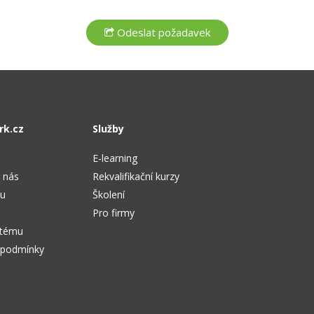
rk.cz
Služby
E-learning
 nás
Rekvalifikační kurzy
tu
Školení
Pro firmy
stému
 podmínky