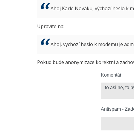
Ahoj Karle Nováku, výchozí heslo k
Upravíte na:
Ahoj, výchozí heslo k modemu je ad
Pokud bude anonymizace korektní a zachová
Komentář
Antispam - Zade