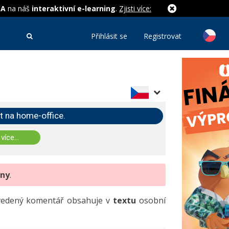
MA
na náš
interaktivní e-learning
.
Zjisti více:
Přihlásit se
Registrovat
t na home-office.
 více...
eny
.
uvedený komentář obsahuje v
textu
osobní