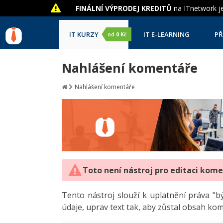
FINÁLNÍ VÝPRODEJ KREDITŮ
na ITnetwork je
IT KURZY
IT E-LEARNING
PŘ
od
0 Kč
Nahlášení komentáře
Nahlášení komentáře
Toto není nástroj pro editaci kom
Tento nástroj slouží k uplatnění práva 
údaje, uprav text tak, aby zůstal obsah ko