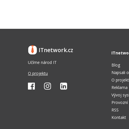
ITnetwork.cz
ITnetwo
Učíme národ IT
Blog
Napsali o
O projektu
O projek
Reklama
Vývoj sy
Provozní
RSS
Kontakt