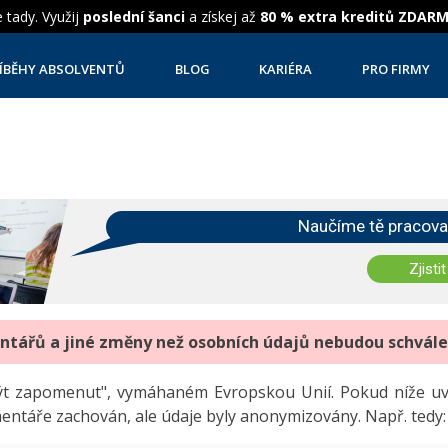
 tady. Využij
poslední šanci
a získej až
80 % extra kreditů ZDAR
ÍBĚHY ABSOLVENTŮ
BLOG
KARIÉRA
PRO FIRMY
Naučíme tě pracova
Zjistit
entářů a jiné změny než osobních údajů nebudou schvál
"být zapomenut", vymáhaném Evropskou Unií. Pokud níže 
mentáře zachován, ale údaje byly anonymizovány. Např. tedy: