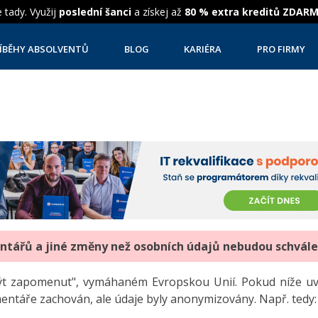
 tady. Využij
poslední šanci
a získej až
80 % extra kreditů ZDAR
ÍBĚHY ABSOLVENTŮ
BLOG
KARIÉRA
PRO FIRMY
entářů a jiné změny než osobních údajů nebudou schvál
"být zapomenut", vymáhaném Evropskou Unií. Pokud níže 
mentáře zachován, ale údaje byly anonymizovány. Např. tedy: