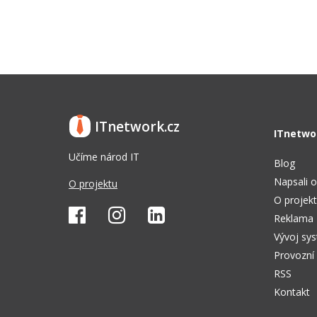
ITnetwork.cz
ITnetwo
Učíme národ IT
Blog
Napsali o
O projektu
O projek
Reklama
Vývoj sy
Provozní
RSS
Kontakt