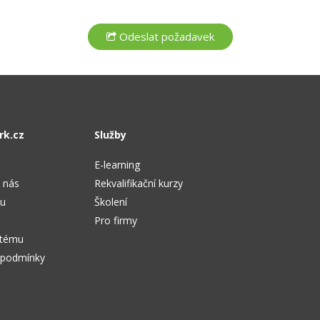
rk.cz
Služby
E-learning
 nás
Rekvalifikační kurzy
tu
Školení
Pro firmy
stému
 podmínky