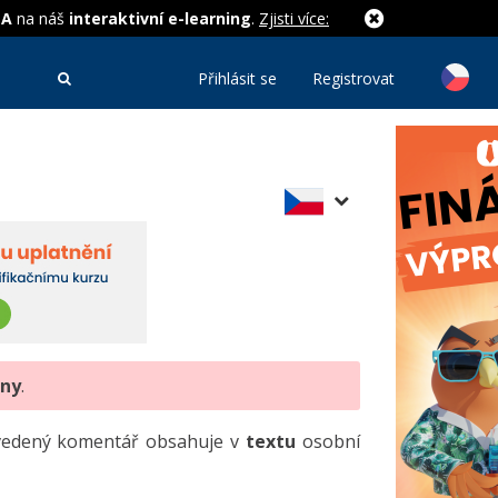
MA
na náš
interaktivní e-learning
.
Zjisti více:
Přihlásit se
Registrovat
eny
.
uvedený komentář obsahuje v
textu
osobní