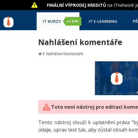
FINÁLNÍ VÝPRODEJ KREDITŮ
na ITnetwork je
IT KURZY
IT E-LEARNING
PŘ
od
0 Kč
Nahlášení komentáře
Nahlášení komentáře
Toto není nástroj pro editaci kom
Tento nástroj slouží k uplatnění práva 
údaje, uprav text tak, aby zůstal obsah ko