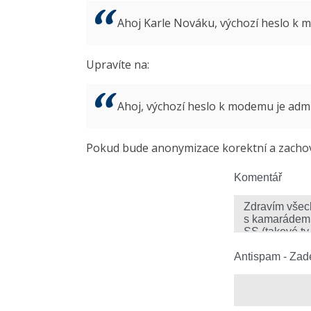
Ahoj Karle Nováku, výchozí heslo k
Upravíte na:
Ahoj, výchozí heslo k modemu je ad
Pokud bude anonymizace korektní a zachová
Komentář
Antispam - Zade