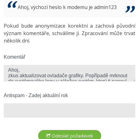
Video
Ahoj, výchozí heslo k modemu je admin123
-41%
Copywriter
Algoritmy
Time management
Ostatní
-10%
Pokud bude anonymizace korektní a zachová původní
WordPress specialista
Umělá inteligence (AI)
Windows
Fórum
význam komentáře, schválíme ji. Zpracování může trvat
několik dní.
SEO specialista
Pro děti
Linux
Více
Komentář
Sítě
Fórum
Kybernetická bezpečnost
Elektronický podpis
Antispam - Zadej aktuální rok
Fórum