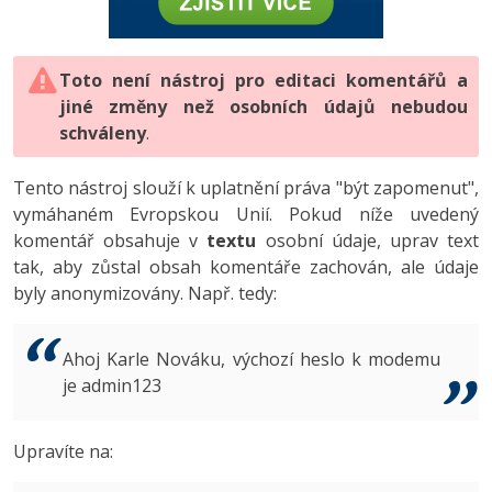
-80%
Vývojář mobilních aplikací
-80%
Python
Digitální gramotnost
Photoshop
HTML5, CSS3, Bootstrap, SEO
PHP
-80%
-30%
Specialista na AI a bigdata
-80%
JavaScript
Marketing
Toto není nástroj pro editaci komentářů a
Adobe Illustrator
SQL a databáze
JavaScript
jiné změny než osobních údajů nebudou
-80%
C# Game developer
-30%
PHP
WordPress
schváleny
Adobe Lightroom
.
Testování a verzování
Python
-80%
-30%
Webdesigner
-15%
C++
SEO
Adobe XD
Tento nástroj slouží k uplatnění práva "být zapomenut",
UML a návrhové vzory
HTML / CSS
vymáhaném Evropskou Unií. Pokud níže uvedený
-80%
Tester
-25%
Swift
UX
Adobe InDesign
komentář obsahuje v
textu
osobní údaje, uprav text
React
UML a návrhové vzory
tak, aby zůstal obsah komentáře zachován, ale údaje
-80%
Systémový administrátor
Kotlin
Business
Adobe After Effects
byly anonymizovány. Např. tedy:
Spring
MySQL/MariaDB
-80%
-25%
Grafik / UX/UI návrhář
-80%
C
Kryptoměny
Blender
ASP.NET MVC
MS-SQL
Ahoj Karle Nováku, výchozí heslo k modemu
-30%
3D grafik
VB.NET
je admin123
Copywriting
Inkscape
Django
SQLite
-80%
Projektový manažer
-80%
SQL
MS Office
Fotografování
Upravíte na:
Best practices
-80%
Databázový analytik
Návrh SW
Google Dokumenty